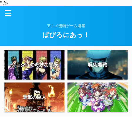
" />
アニメ漫画ゲーム速報
ばびろにあっ！
ジョジョの奇妙な冒険
呪術廻戦
進撃の巨人
ウマ娘