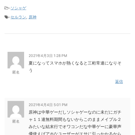
-
ソシャゲ
-
セルラン
,
原神
2021年4月3日 1:28 PM
夏になってスマホが熱くなると三桁常連になりそ
う
匿名
返信
2021年4月4日 5:01 PM
原神は中華ゲーだしソシャゲーなのに未だにガチ
ャ１１連無料期間もないからこのままメイプル２
匿名
みたいな結末行でオワコンだな中華ゲーに豪華声
優使えばアホなユーザーがエサに引っかかるから