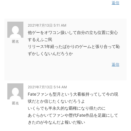
返信
2021年7月13日 5:11 AM
他ゲーをオワコン扱いして自分の立ち位置に安心
するえふご民
匿名
リリース1年経ったばかりのゲームと張り合って恥
ずかしくないんだろうか
返信
2021年7月13日 5:14 AM
Fateファンも型月という大看板持ってして今の現
状だとか信じたくないだろうよ
匿名
いくらでも半永久的な覇権になり得たのに
あぐらかいてファンや歴代Fate作品を足蹴にして
きたのが今なんだよ報いだ報い