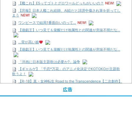
【艦これ】E5ってゴトとグロワールどっちがいいの？
NEW!
【悲報】日本人艦これ絵師、AI絵だと誹謗中傷され筆を折ってし
まう
NEW!
ワンピースで結局1番面白いのって…
NEW!
【遊戯王】いつ見ても覚醒だけ地属性との関連が意味不明だな…
…背が高い娘
【遊戯王】いつ見ても覚醒だけ地属性との関連が意味不明だな…
「洋画に日本版主題歌は必要か?」論争
【ギャルゲ】「千恋*万花」のアニメ化決定でKOTOKOが主題歌
歌うよ！
【R-18】真・女神転生 Road to the Transcendence【二次創作】
第２０話
広告
【画像】この女優さん、可愛すぎる
【遊戯王】いつ見ても覚醒だけ地属性との関連が意味不明だな…
【朗報】齋藤飛鳥、前屈みで完全に見えてる動画が拡散されてし
まう…
【画像】『プリズマ☆イリヤ』の新グッズ、流石に一線を越えて
しまう