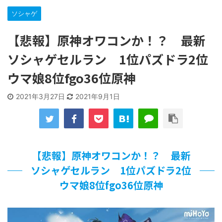
…背が高い娘
ソシャゲ
【遊戯王】いつ見ても覚醒だけ地属性との関連が意味不明だ
な…
【悲報】原神オワコンか！？ 最新
「洋画に日本版主題歌は必要か?」論争
【ギャルゲ】「千恋*万花」のアニメ化決定でKOTOKOが主
ソシャゲセルラン 1位パズドラ2位
題歌歌うよ！
【R-18】真・女神転生 Road to the Transcendence【二次
ウマ娘8位fgo36位原神
創作】 第２０話
北原ももさんの挑発!!!
2021年3月27日
2021年9月1日
【画像】この女優さん、可愛すぎる
【遊戯王】いつ見ても覚醒だけ地属性との関連が意味不明だ
な…
美少女図鑑AWARD2026グランプリ・榎本彩乃、グラビア披
露！透明感が凄い！！
【悲報】原神オワコンか！？ 最新
【朗報】齋藤飛鳥、前屈みで完全に見えてる動画が拡散され
てしまう…
ソシャゲセルラン 1位パズドラ2位
【画像】『プリズマ☆イリヤ』の新グッズ、流石に一線を越
ウマ娘8位fgo36位原神
えてしまう
北原ももさんの挑発!!!
【画像】顔100点、体30点の女ｗｗｗ
…背が高い娘