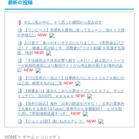
最新の投稿
ぜんぶ私が中心、そう思った瞬間から歪み出す
【ワンピース】見聞色を露骨に使ってるシーン、強キャラ感
が半端ない
NEW!
上げ底で「食べやすいサイズになりました」→実質値上げで
は！？ 物価上昇が続く中、消費者が“コスト削減”を実感する場
面 [8/9]
NEW!
「不法移民は子供含め撃ち殺すべきだ！」超人気ストリーマ
ーが反移民発言により配信サイトから停止処分受ける[海外の反
応]
NEW!
【では世界の一流は？】仕事終わりにホットミルクを飲むの
は三流。瞑想するのは二流
NEW!
【画像あり】速水もこみちが新オープンしたカフェ、サンド
イッチ1つ「3000円」ｗｗｗｗｗ
NEW!
【海外の反応】海外「日本の静寂を汚すな！」日本の電車内
で大暴れする海外TikTokerに世界中から非難殺到！「ビザを取
り消して即刻強制送還すべき」
NEW!
【ジョジョ5部】凄いねポルナレフ…
NEW!
【遊戯王】いつ見ても覚醒だけ地属性との関連が意味不明だ
な…
HOME
>
ゲーム
>
ソシャゲ
>