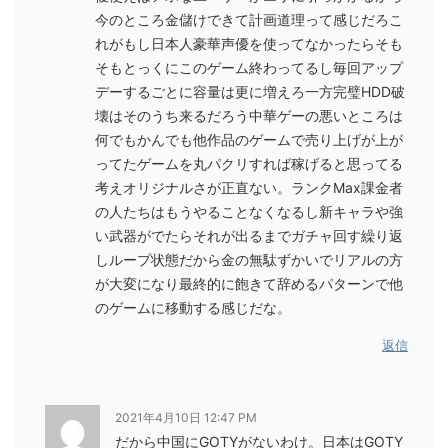
今のところ金儲けできて計画道理って感じだろこ
れがもし日本人豪華声優を使ってなかったらそも
そもとっくにこのゲーム終わってるし毎回アップ
デーするごとに容量は更に増えろ一方完璧HDD破
壊はそのうち来るだろう中華ゲーの悪いところは
何でもかんでも他作品のゲームで売り上げが上が
ってたゲームを丸パクリすれば稼げると思ってる
考えオリジナルさが正直ない。ランクMax課金者
の人たちはもうやることなくなるし新キャラや強
い武器がでたらそれが出るまでガチャ回す繰り返
しループ状態だから金の無駄ずかいでリアルの方
が大変になり最終的に飽きて辞めるパターンで他
のゲームに移動する感じだな。
返信
2021年4月10日 12:47 PM
だから中国にGOTYがないわけ。日本はGOTY