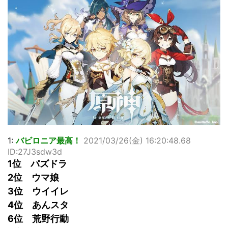
佐藤絢音ちゃん(11)が万バズ！！
「洋画に日本版主題歌は必要か?」論争
超能力が使えるようになったので限界まで極める事にした件
その２
北原ももさんの挑発!!!
【画像】『プリズマ☆イリヤ』の新グッズ、流石に一線を越
えてしまう
敵「ダンクーガは合体するまでが長過ぎてつまらない」←合
体する前から面白いんだよなぁ
まとめチェッカーは閉鎖しました。RSSの解除をお願いしま
す。
【信長の野望・新生】米問屋をどういう時にどこに建てるの
1:
バビロニア最高！
2021/03/26(金) 16:20:48.68
かわからない
ID:27J3sdw3d
NHKにようこそ！を見終えたんだがｗｗｗ
1位 パズドラ
2位 ウマ娘
Powered by livedoor 相互RSS
3位 ウイイレ
4位 あんスタ
6位 荒野行動