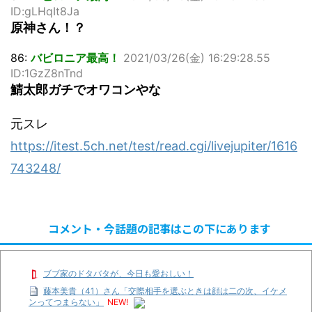
ID:gLHqIt8Ja
原神さん！？
86:
バビロニア最高！
2021/03/26(金) 16:29:28.55
ID:1GzZ8nTnd
鯖太郎ガチでオワコンやな
元スレ
https://itest.5ch.net/test/read.cgi/livejupiter/1616
743248/
コメント・今話題の記事はこの下にあります
ブブ家のドタバタが、今日も愛おしい！
藤本美貴（41）さん「交際相手を選ぶときは顔は二の次、イケメ
ンってつまらない」
NEW!