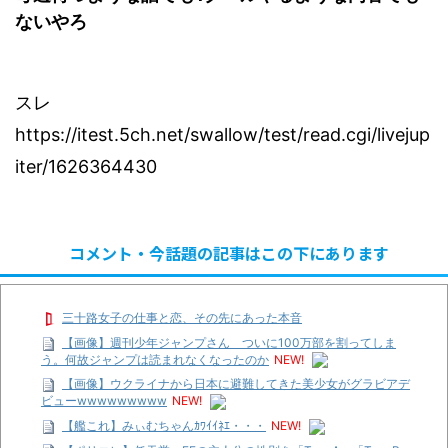
ないやろ
スレ
https://itest.5ch.net/swallow/test/read.cgi/livejup
iter/1626364430
コメント・今話題の記事はこの下にあります
三十路女子の仕事と恋、その先にあった本音
【画像】週刊少年ジャンプさん ついに100万部を割ってしま
う。何故ジャンプは読まれなくなったのか
NEW!
【画像】ウクライナから日本に避難してきた美少女がグラビアデ
ビューwwwwwwwww
NEW!
【艦これ】みぃむちゃんｶﾜｲｲﾈｴ・・・
NEW!