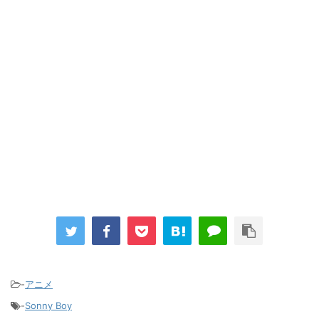
「洋画に日本版主題歌は必要か?」論争
超能力が使えるようになったので限界まで極める事にした件 その
２
【画像】『プリズマ☆イリヤ』の新グッズ、流石に一線を越えて
しまう
まとめチェッカーは閉鎖しました。RSSの解除をお願いします。
Powered by livedoor 相互RSS
-
アニメ
-
Sonny Boy