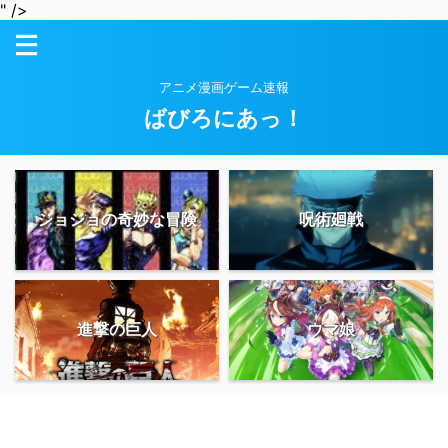
" />
アニメ漫画ゲーム速報
ばびろにあっ！
ジョジョの奇妙な冒険
呪術廻戦
進撃の巨人
ウマ娘