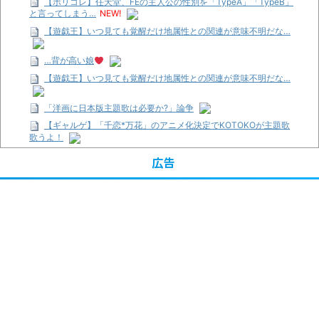
【ポリコレ】任天堂、FEの主人公の性別を「TypeA」「TypeB」
と言ってしまう…
NEW!
【遊戯王】いつ見ても覚醒だけ地属性との関連が意味不明だな…
…背が高い娘
【遊戯王】いつ見ても覚醒だけ地属性との関連が意味不明だな…
「洋画に日本版主題歌は必要か?」論争
【ギャルゲ】「千恋*万花」のアニメ化決定でKOTOKOが主題歌
歌うよ！
【R-18】真・女神転生 Road to the Transcendence【二次創作】
広告
第２０話
【画像】この女優さん、可愛すぎる
【遊戯王】いつ見ても覚醒だけ地属性との関連が意味不明だな…
【朗報】齋藤飛鳥、前屈みで完全に見えてる動画が拡散されてし
まう…
【画像】『プリズマ☆イリヤ』の新グッズ、流石に一線を越えて
しまう
【画像】顔100点、体30点の女ｗｗｗ
…背が高い娘