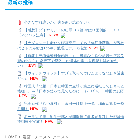
最新の投稿
小さなすれ違いが、夫を追い詰めていく
【感想】ダイヤモンドの功罪 107話 やはり圧倒的……！！
【ネタバレ注意】
NEW!
【ナゾロジー】老化をほぼ克服しても「体細胞変異」が残れ
ばヒトの寿命は156年、数理モデルで推定
NEW!
【速報】元原爆資料館館長「もし可能なら修学旅行や平和学
習の小学生に炎天下で腐敗した遺体の臭いを再現し嗅がせた
い」
NEW!
【ウィッチウォッチ】すげえ取ってつけたような悲しき過去
だった
NEW!
韓国人「悲報：日本と韓国の立場が完全に逆転してしまった
模様…」→「日本を笑って見てたのに…（ﾌﾞﾙﾌﾞﾙ」＝韓国の反応
NEW!
完全新作『八つ墓村』、金田一は尾上松也、場面写真を一挙
公開！
NEW!
ポーランド軍、衛生部隊と民間医療従事者が参加した戦場医
療訓練を実施！
NEW!
【遊戯王】いつ見ても覚醒だけ地属性との関連が意味不明だ
な…
HOME
>
漫画・アニメ
>
アニメ
>