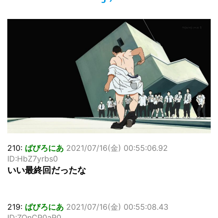
…背が高い娘
佐藤絢音ちゃん(11)が万バズ！！
「洋画に日本版主題歌は必要か?」論争
超能力が使えるようになったので限界まで極める事にした件
その２
北原ももさんの挑発!!!
【画像】『プリズマ☆イリヤ』の新グッズ、流石に一線を越
えてしまう
敵「ダンクーガは合体するまでが長過ぎてつまらない」←合
体する前から面白いんだよなぁ
まとめチェッカーは閉鎖しました。RSSの解除をお願いしま
す。
【信長の野望・新生】米問屋をどういう時にどこに建てるの
かわからない
210:
ばびろにあ
2021/07/16(金) 00:55:06.92
NHKにようこそ！を見終えたんだがｗｗｗ
ID:HbZ7yrbs0
いい最終回だったな
Powered by livedoor 相互RSS
219:
ばびろにあ
2021/07/16(金) 00:55:08.43
ID:ZOnCP0aR0