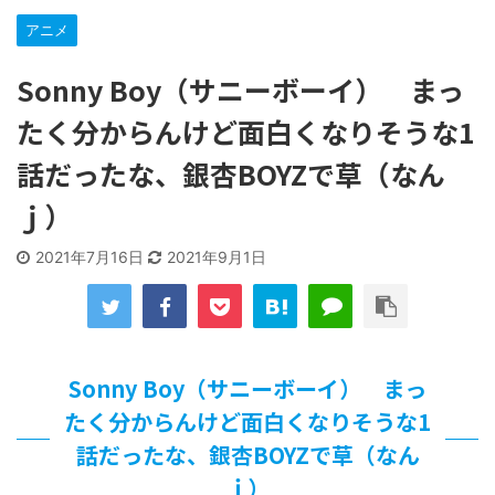
…背が高い娘
アニメ
【遊戯王】いつ見ても覚醒だけ地属性との関連が意味不明だ
な…
Sonny Boy（サニーボーイ） まっ
「洋画に日本版主題歌は必要か?」論争
【ギャルゲ】「千恋*万花」のアニメ化決定でKOTOKOが主
たく分からんけど面白くなりそうな1
題歌歌うよ！
【R-18】真・女神転生 Road to the Transcendence【二次
話だったな、銀杏BOYZで草（なん
創作】 第２０話
北原ももさんの挑発!!!
ｊ）
【画像】この女優さん、可愛すぎる
2021年7月16日
2021年9月1日
【遊戯王】いつ見ても覚醒だけ地属性との関連が意味不明だ
な…
美少女図鑑AWARD2026グランプリ・榎本彩乃、グラビア披
露！透明感が凄い！！
【朗報】齋藤飛鳥、前屈みで完全に見えてる動画が拡散され
てしまう…
Sonny Boy（サニーボーイ） まっ
【画像】『プリズマ☆イリヤ』の新グッズ、流石に一線を越
えてしまう
たく分からんけど面白くなりそうな1
北原ももさんの挑発!!!
話だったな、銀杏BOYZで草（なん
【画像】顔100点、体30点の女ｗｗｗ
ｊ）