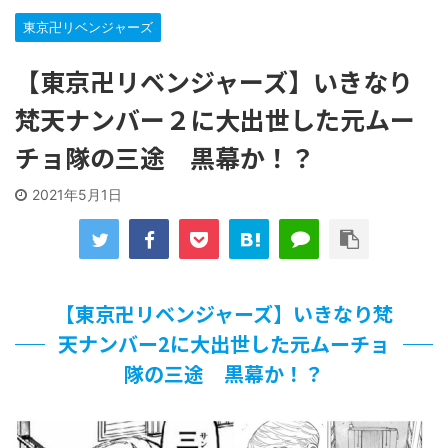
【遊戯王】いつ見ても覚醒だけ地属性との関連が意味不明だ
な…
東京卍リベンジャーズ
「洋画に日本版主題歌は必要か?」論争
【ギャルゲ】「千恋*万花」のアニメ化決定でKOTOKOが主
【東京卍リベンジャーズ】いきなり
題歌歌うよ！
梵天ナンバー２に大出世した元ムー
【R-18】真・女神転生 Road to the Transcendence【二次
創作】 第２０話
チョ隊の三途 黒幕か！？
北原ももさんの挑発!!!
【画像】この女優さん、可愛すぎる
2021年5月1日
【遊戯王】いつ見ても覚醒だけ地属性との関連が意味不明だ
な…
美少女図鑑AWARD2026グランプリ・榎本彩乃、グラビア披
露！透明感が凄い！！
【朗報】齋藤飛鳥、前屈みで完全に見えてる動画が拡散され
てしまう…
【東京卍リベンジャーズ】いきなり梵
【画像】『プリズマ☆イリヤ』の新グッズ、流石に一線を越
天ナンバー2に大出世した元ムーチョ
えてしまう
隊の三途 黒幕か！？
北原ももさんの挑発!!!
【画像】顔100点、体30点の女ｗｗｗ
…背が高い娘
佐藤絢音ちゃん(11)が万バズ！！