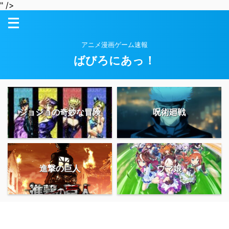
" />
アニメ漫画ゲーム速報
ばびろにあっ！
ジョジョの奇妙な冒険
呪術廻戦
進撃の巨人
ウマ娘