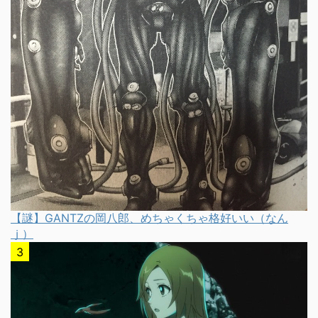
【謎】GANTZの岡八郎、めちゃくちゃ格好いい（なん
ｊ）