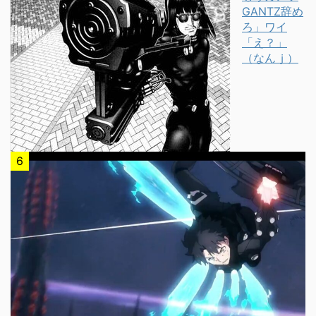
GANTZ辞め
ろ」ワイ
「え？」
（なんｊ）