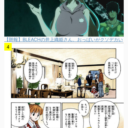
【朗報】BLEACHの井上織姫さん、おっぱいがクソデカい