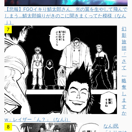
【悲報】FGOイキり鯖太郎さん、光の翼を生やして飛んで
しまう…鯖太郎煽りがきのこに聞きまくってた模様（なん
ｊ）
幻
影
旅
団
「
さ
て
、
略
奪
し
ま
す
か
w」レイザー「ん？」（なんj）
なんj民