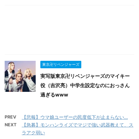
東京卍リベンジャーズ
実写版東京卍リベンジャーズのマイキー
役（吉沢亮）中学生設定なのにおっさん
過ぎるwww
PREV
【悲報】ウマ娘ユーザーの民度低下が止まらない…
NEXT
【急募】モンハンライズでマジで強い武器教えて、ス
ラアク弱い