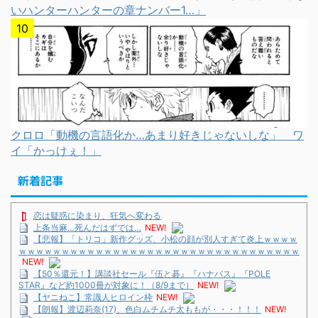
いハンターハンターの章ナンバー1…」
クロロ「動機の言語化か…あまり好きじゃないしな」 ワ
イ「かっけぇ！」
新着記事
恋は疑惑に染まり、狂気へ変わる
上条当麻…死んだはずでは…
NEW!
【悲報】「トリコ」新作グッズ、小松の顔が別人すぎて炎上ｗｗｗｗ
ｗｗｗｗｗｗｗｗｗｗｗｗｗｗｗｗｗｗｗｗｗｗｗｗｗｗｗｗｗｗｗｗｗ
NEW!
【50％還元！】講談社セール『伍と碁』『ハナバス』『POLE
STAR』など約1000冊が対象に！（8/9まで）
NEW!
【ヤニねこ】常識人ヒロイン枠
NEW!
【朗報】渡辺莉奈(17)、色白ムチムチ太ももが・・・！！！
NEW!