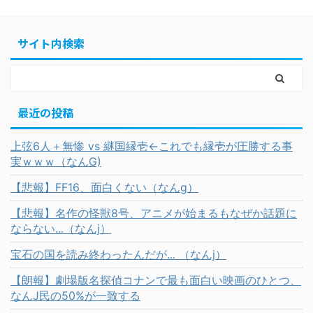
サイト内検索
最近の投稿
上弦6人＋無惨 vs 継国縁壱←これでも縁壱が圧勝する事
実ｗｗｗ（なんG)
【悲報】FF16、面白くない（なんg）
【悲報】名作の怪獣8号、アニメが始まるもなぜか話題に
ならない...（なんj）
宝石の国を読み終わったんだが... （なんj）
【朗報】劇場版名探偵コナンで最も面白い映画のひとつ、
なんJ民の50%が一致する