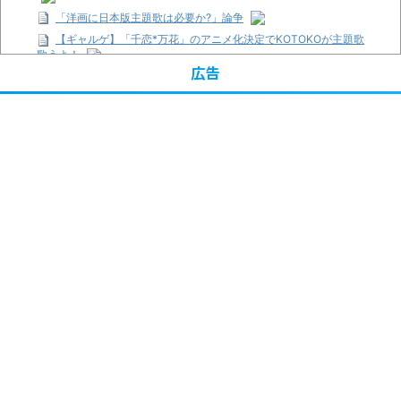
「洋画に日本版主題歌は必要か?」論争
【ギャルゲ】「千恋*万花」のアニメ化決定でKOTOKOが主題歌
歌うよ！
広告
【R-18】真・女神転生 Road to the Transcendence【二次創作】
第２０話
【画像】この女優さん、可愛すぎる
【遊戯王】いつ見ても覚醒だけ地属性との関連が意味不明だな…
【朗報】齋藤飛鳥、前屈みで完全に見えてる動画が拡散されてし
まう…
【画像】『プリズマ☆イリヤ』の新グッズ、流石に一線を越えて
しまう
【画像】顔100点、体30点の女ｗｗｗ
…背が高い娘
「洋画に日本版主題歌は必要か?」論争
超能力が使えるようになったので限界まで極める事にした件 その
２
【画像】『プリズマ☆イリヤ』の新グッズ、流石に一線を越えて
しまう
まとめチェッカーは閉鎖しました。RSSの解除をお願いします。