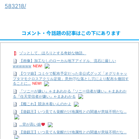
583218/
コメント・今話題の記事はこの下にあります
ゾッとして、ほろりとする奇妙な物語。
【画像】加工なしのローカル地下アイドル、流石に厳しい
wwwwww
NEW!
【ウマ娘】コミケで配布予定だった非公式グッズ「オグリキャッ
プタマモクロスアクリル定規」意外(?)な落とし穴により配布を撤回す
ることに…
NEW!
『ソニーが嫌い』←まあわかる『ソニー信者が嫌い』←まあわか
る『任天堂信者が嫌い』←まあわかる
【艦これ】競泳水着いんのかよ
【遊戯王】いつ見ても覚醒だけ地属性との関連が意味不明だな…
…背が高い娘
【遊戯王】いつ見ても覚醒だけ地属性との関連が意味不明だな…