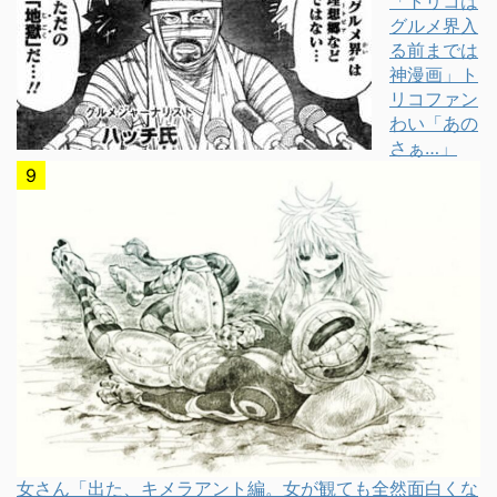
「トリコは
グルメ界入
る前までは
神漫画」ト
リコファン
わい「あの
さぁ…」
女さん「出た、キメラアント編。女が観ても全然面白くな