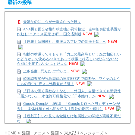
最新の投稿
夫婦なのに、心が一番遠かった日々
ANA機と国交省飛行検査機が異常接近 空中衝突防止装置が
作動も“ニアミス認定せず” 国交省判断
NEW!
【速報】靖国神社、軍服コスプレでの参拝を禁止へ
NEW!
相撲の横綱ってそもそも「力士の最高峰という座に相応しい
かどうか」で決めるべきであって横綱に相応しい者がいないな
ら別に不在でもいいはずだよな
NEW!
上条当麻…死んだはずでは…
NEW!
韓国調査船が竹島周辺の日本EEZ内で調査か、ワイヤのよう
なもの海中に投入…外務省が抗議！
NEW!
「日本で働く意欲なくなる」 外国人、自活できても新要件
「届かない」…永住許可厳格化で「日本離れ」か
NEW!
Google DeepMind再編 「Googleを作った男」ディーンが
去り、本体は稼ぐAIへ舵を切る【海外の反応・解説】
NEW!
【遊戯王】いつ見ても覚醒だけ地属性との関連が意味不明だ
な…
…背が高い娘
HOME
>
漫画・アニメ
>
漫画
>
東京卍リベンジャーズ
>