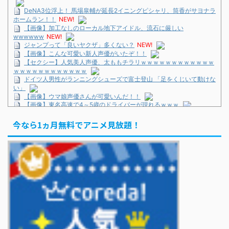
DeNA3位浮上！ 馬場皐輔が延長2イニングピシャリ、筒香がサヨナラ
ホームラン！！
NEW!
【画像】加工なしのローカル地下アイドル、流石に厳しい
wwwwww
NEW!
ジャンプって「良いヤクザ」多くない？
NEW!
【画像】こんな可愛い新人声優がいたぞ！！
【セクシー】人気美人声優、太ももチラリｗｗｗｗｗｗｗｗｗｗｗｗ
ｗｗｗｗｗｗｗｗｗｗｗｗ
ドイツ人男性がランニングシューズで富士登山 「足をくじいて動けな
い」
【画像】ウマ娘声優さんが可愛いんだ！！
【画像】東名高速で4～5歳のドライバーが現れるｗｗｗ
正直ザ・ビートルズって過大評価されすぎじゃねないか？
ドイツ人男性がランニングシューズで富士登山 「足をくじいて動けな
今なら1ヵ月無料でアニメ見放題！
い」
巨人・坂本勇人が「1億円申告漏れ」 税務当局が指摘するも修正に応
じず
KOBAMETALが語る、ベビメタ主催フェスの見どころ
巨人・坂本勇人が「1億円申告漏れ」 税務当局が指摘するも修正に応
じず
「イケオジって言葉よくなくない？」 KAT-TUN上田竜也の問題提起
で議論に...「オジ」はいいのに「オバ」はNG？
巨人・坂本勇人が「1億円申告漏れ」 税務当局が指摘するも修正に応
じず
Powered by livedoor 相互RSS