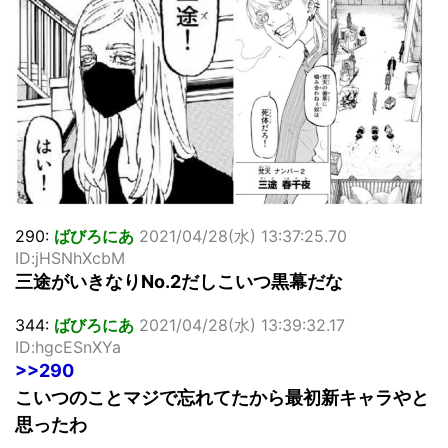
「洋画に日本版主題歌は必要か?」論争
超能力が使えるようになったので限界まで極める事にした件
その２
北原ももさんの挑発!!!
【画像】『プリズマ☆イリヤ』の新グッズ、流石に一線を越
えてしまう
敵「ダンクーガは合体するまでが長過ぎてつまらない」←合
体する前から面白いんだよなぁ
まとめチェッカーは閉鎖しました。RSSの解除をお願いしま
す。
290:
ばびろにあ
2021/04/28(水) 13:37:25.70
【信長の野望・新生】米問屋をどういう時にどこに建てるの
かわからない
ID:jHSNhXcbM
NHKにようこそ！を見終えたんだがｗｗｗ
三途がいきなりNo.2だしこいつ黒幕だな
344:
ばびろにあ
2021/04/28(水) 13:39:32.17
Powered by livedoor 相互RSS
ID:hgcESnXYa
>>290
こいつのことマジで忘れてたから最初新キャラやと
思ったわ