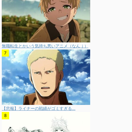
無職転生とかいう気持ち悪いアニメ（なんｊ）
【悲報】ライナーの戦績がゴミすぎる...