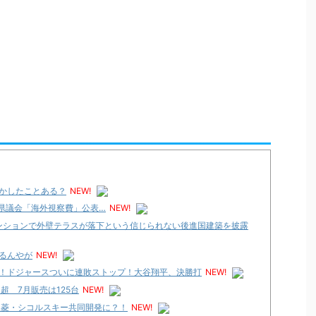
かしたことある？
NEW!
県議会「海外視察費」公表…
NEW!
ンションで外壁テラスが落下という信じられない後進国建築を披露
るんやが
NEW!
！ドジャースついに連敗ストップ！大谷翔平、決勝打
NEW!
超 7月販売は125台
NEW!
三菱・シコルスキー共同開発に？！
NEW!