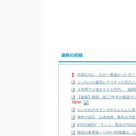
最新の投稿
夫婦なのに、心が一番遠かった日々
ぶっちゃけ最高レアリティの完凸と
３年間で２億６５００万円… 福岡
【速報】韓国、竣工1年半の新築マ
NEW!
ちいかわのモモンガがちんちんに来
海外の反応 山本由伸、無失点力投
BYDの軽EV「ラッコ」受注が700台
陸自の多用途ヘリUH-60後継は、