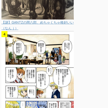
【謎】GANTZの岡八郎、めちゃくちゃ格好いい
（なんｊ）