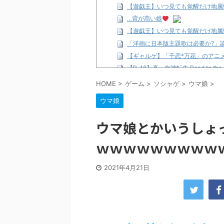
【遊戯王】いつ見ても覚醒だけ地属
…背が高い娘
【遊戯王】いつ見ても覚醒だけ地属
「洋画に日本版主題歌は必要か?」
【ギャルゲ】「千恋*万花」のアニメ
【R-18】真・女神転生 Road to th
北原ももさんの挑発!!!
HOME
>
ゲーム
>
ソシャゲ
>
ウマ娘
>
【画像】この女優さん、可愛すぎる
ウマ娘
【遊戯王】いつ見ても覚醒だけ地属
美少女図鑑AWARD2026グラン
ウマ娘とかいうしょ
【朗報】齋藤飛鳥、前屈みで完全に
ｗｗｗｗｗｗｗｗｗ
【画像】『プリズマ☆イリヤ』の新
北原ももさんの挑発!!!
【画像】顔100点、体30点の女ｗ
2021年4月21日
…背が高い娘
佐藤絢音ちゃん(11)が万バズ！！
「洋画に日本版主題歌は必要か?」
超能力が使えるようになったので限