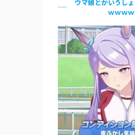
ウマ娘とかいうしょ
北原ももさんの挑発!!!
ｗｗｗｗ
【画像】『プリズマ☆イリヤ』の新
敵「ダンクーガは合体するまでが長
まとめチェッカーは閉鎖しました。
【信長の野望・新生】米問屋をどう
NHKにようこそ！を見終えたんだ
Powered by livedoor 相互RSS