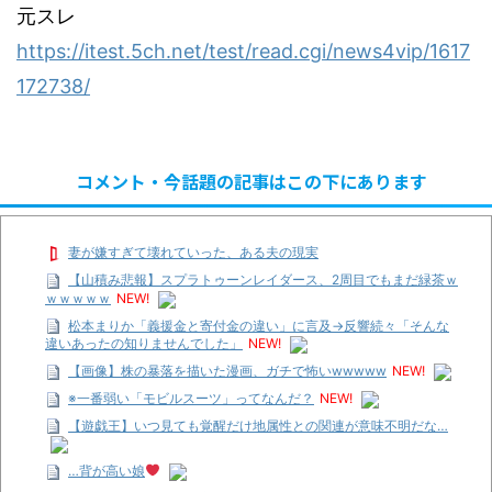
元スレ
https://itest.5ch.net/test/read.cgi/news4vip/1617
172738/
コメント・今話題の記事はこの下にあります
妻が嫌すぎて壊れていった、ある夫の現実
【山積み悲報】スプラトゥーンレイダース、2周目でもまだ緑茶ｗ
ｗｗｗｗｗ
NEW!
松本まりか「義援金と寄付金の違い」に言及→反響続々「そんな
違いあったの知りませんでした」
NEW!
【画像】株の暴落を描いた漫画、ガチで怖いwwwww
NEW!
※一番弱い「モビルスーツ」ってなんだ？
NEW!
【遊戯王】いつ見ても覚醒だけ地属性との関連が意味不明だな…
…背が高い娘