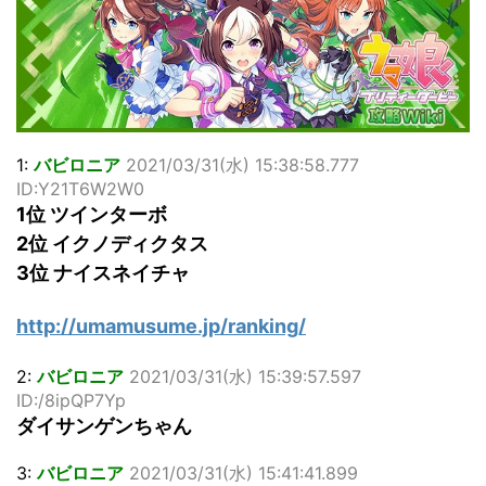
佐藤絢音ちゃん(11)が万バズ！！
「洋画に日本版主題歌は必要か?」論争
超能力が使えるようになったので限界まで極める事にした件
その２
北原ももさんの挑発!!!
【画像】『プリズマ☆イリヤ』の新グッズ、流石に一線を越
えてしまう
1:
バビロニア
2021/03/31(水) 15:38:58.777
敵「ダンクーガは合体するまでが長過ぎてつまらない」←合
ID:Y21T6W2W0
体する前から面白いんだよなぁ
1位 ツインターボ
まとめチェッカーは閉鎖しました。RSSの解除をお願いしま
2位 イクノディクタス
す。
【信長の野望・新生】米問屋をどういう時にどこに建てるの
3位 ナイスネイチャ
かわからない
NHKにようこそ！を見終えたんだがｗｗｗ
http://umamusume.jp/ranking/
Powered by livedoor 相互RSS
2:
バビロニア
2021/03/31(水) 15:39:57.597
ID:/8ipQP7Yp
ダイサンゲンちゃん
3:
バビロニア
2021/03/31(水) 15:41:41.899