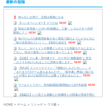
最新の投稿
知らない土地で、主婦は孤独になる
【ハンターハンター】そうだね
NEW!
陸自の多用途ヘリUH-60後継は、三菱・シコルスキー共同
開発に？！
NEW!
焦げだらけの業務用鉄板が水と蒸気で鏡のようにピカピカに
「味が全部流れていく！」【海外の反応】
NEW!
久しく、ルートインや東横インのような高級ホテルに止まっ
てない。快活で激安パンと納豆を食べてしまう
NEW!
【話題】テレ東・田中瞳アナ、ロケ中の“無断撮影”に苦言
「カメラを向けられることに恐怖を感じます」
NEW!
【MLB】ドジャースファン「7連敗はしんどいわ……」 →
「まだまだ7.5ゲーム差もあるんだぞ」「毎年暑い季節に負ける
ことが増えるけど結局10月には勝って終わるんだよ」
NEW!
ワールドトリガー、対A級戦闘試験開始から約1年経過
NEW!
【遊戯王】いつ見ても覚醒だけ地属性との関連が意味不明だ
な…
HOME
>
ゲーム
>
ソシャゲ
>
ウマ娘
>
…背が高い娘