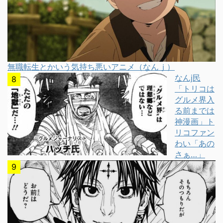
無職転生とかいう気持ち悪いアニメ（なんｊ）
なんj民
「トリコは
グルメ界入
る前までは
神漫画」ト
リコファン
わい「あの
さぁ…」