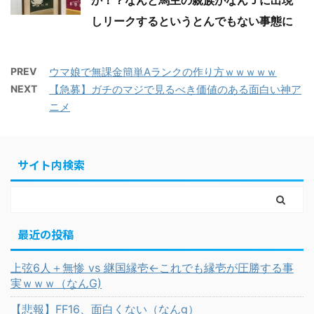
か！？なんと馬主の親族がなんＪに出現
しリークするというとんでもない事態に
PREV
ウマ娘で無課金簡単Aランクの作り方ｗｗｗｗｗ
NEXT
【急募】ガチのマジで見るべき価値のある面白い神ア
ニメ
サイト内検索
最近の投稿
上弦6人＋無惨 vs 継国縁壱←これでも縁壱が圧勝する事
実ｗｗｗ（なんG)
【悲報】FF16、面白くない（なんg）