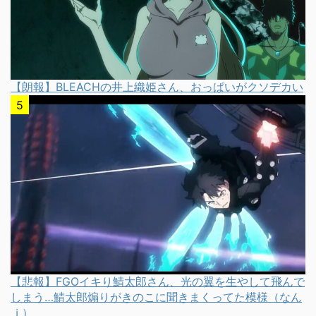
【朗報】BLEACHの井上織姫さん、おっぱいがクソデカい
【悲報】FGOイキり鯖太郎さん、光の翼を生やして飛んで
しまう…鯖太郎煽りがきのこに聞きまくってた模様（なん
ｊ）