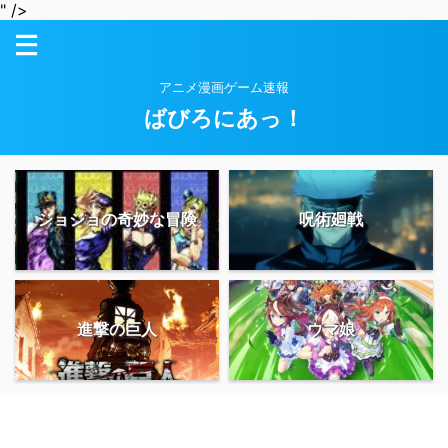
" />
アニメ漫画ゲーム速報
ばびろにあっ！
ジョジョの奇妙な冒険
呪術廻戦
進撃の巨人
ウマ娘