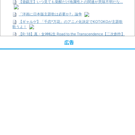
【遊戯王】いつ見ても覚醒だけ地属性との関連が意味不明だな…
「洋画に日本版主題歌は必要か?」論争
【ギャルゲ】「千恋*万花」のアニメ化決定でKOTOKOが主題歌
歌うよ！
【R-18】真・女神転生 Road to the Transcendence【二次創作】
第２０話
広告
【画像】この女優さん、可愛すぎる
【遊戯王】いつ見ても覚醒だけ地属性との関連が意味不明だな…
【朗報】齋藤飛鳥、前屈みで完全に見えてる動画が拡散されてし
まう…
【画像】『プリズマ☆イリヤ』の新グッズ、流石に一線を越えて
しまう
【画像】顔100点、体30点の女ｗｗｗ
…背が高い娘
「洋画に日本版主題歌は必要か?」論争
超能力が使えるようになったので限界まで極める事にした件 その
２
【画像】『プリズマ☆イリヤ』の新グッズ、流石に一線を越えて
しまう