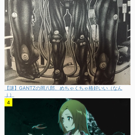
【謎】GANTZの岡八郎、めちゃくちゃ格好いい（なん
ｊ）