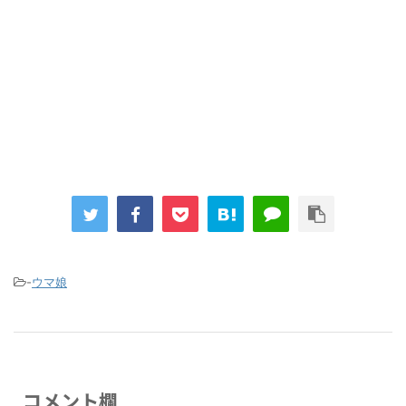
まとめチェッカーは閉鎖しました。RSSの解除をお願いします。
Powered by livedoor 相互RSS
-
ウマ娘
コメント欄