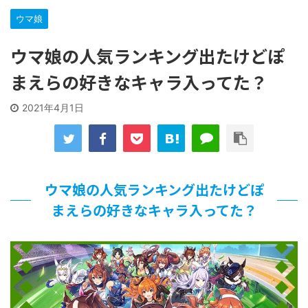
【遊戯王】いつ見ても覚醒だけ地属性との関連が意味不明だ
ウマ娘
な…
「洋画に日本版主題歌は必要か?」論争
ウマ娘の人気ランキング出たけどぽ
【ギャルゲ】「千恋*万花」のアニメ化決定でKOTOKOが主
題歌歌うよ！
まえらの好きなキャラ入ってた？
【R-18】真・女神転生 Road to the Transcendence【二次
創作】 第２０話
2021年4月1日
北原ももさんの挑発!!!
【画像】この女優さん、可愛すぎる
【遊戯王】いつ見ても覚醒だけ地属性との関連が意味不明だ
な…
美少女図鑑AWARD2026グランプリ・榎本彩乃、グラビア披
ウマ娘の人気ランキング出たけどぽ
露！透明感が凄い！！
まえらの好きなキャラ入ってた？
【朗報】齋藤飛鳥、前屈みで完全に見えてる動画が拡散され
てしまう…
【画像】『プリズマ☆イリヤ』の新グッズ、流石に一線を越
えてしまう
北原ももさんの挑発!!!
【画像】顔100点、体30点の女ｗｗｗ
…背が高い娘