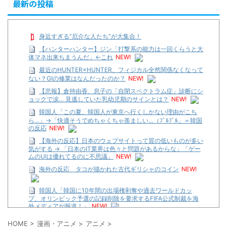
最新の投稿
身近すぎる“厄介な人たち”が大集合！
【ハンターハンター】ジン「打撃系の能力は一回くらうと大
体マネ出来ちまうんだ」←これ
NEW!
最近のHUNTER×HUNTER、フィジカル全然関係なくなって
ない？GIの修業はなんだったのか？
NEW!
【悲報】倉持由香、息子の「自閉スペクトラム症」診断にシ
ョックで涙… 見逃していた乳幼児期のサインとは？
NEW!
韓国人「この夏、韓国人が東京へ行くしかない理由がこち
ら…」→「快適そうでめちゃくちゃ羨ましい…（ﾌﾞﾙﾌﾞﾙ」＝韓国
の反応
NEW!
【海外の反応】日本のウェブサイトって質の低いものが多い
気がする → 「日本のIT業界は色々と問題があるからな」「ゲー
ムのUIは優れてるのに不思議」
NEW!
海外の反応 タコが描かれた古代ギリシャのコイン
NEW!
韓国人「韓国に10年間の出場権剥奪や過去ワールドカッ
プ、オリンピック予選の記録削除を要求するFIFA公式制裁を海
外メディアが報道！」
NEW!
【遊戯王】いつ見ても覚醒だけ地属性との関連が意味不明だ
HOME
>
漫画・アニメ
>
アニメ
>