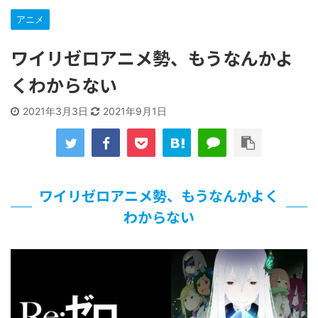
な…
…背が高い娘
アニメ
【遊戯王】いつ見ても覚醒だけ地属性との関連が意味不明だ
な…
ワイリゼロアニメ勢、もうなんかよ
「洋画に日本版主題歌は必要か?」論争
くわからない
【ギャルゲ】「千恋*万花」のアニメ化決定でKOTOKOが主
題歌歌うよ！
2021年3月3日
2021年9月1日
【R-18】真・女神転生 Road to the Transcendence【二次
創作】 第２０話
北原ももさんの挑発!!!
【画像】この女優さん、可愛すぎる
【遊戯王】いつ見ても覚醒だけ地属性との関連が意味不明だ
な…
ワイリゼロアニメ勢、もうなんかよく
美少女図鑑AWARD2026グランプリ・榎本彩乃、グラビア披
わからない
露！透明感が凄い！！
【朗報】齋藤飛鳥、前屈みで完全に見えてる動画が拡散され
てしまう…
【画像】『プリズマ☆イリヤ』の新グッズ、流石に一線を越
えてしまう
北原ももさんの挑発!!!
【画像】顔100点、体30点の女ｗｗｗ