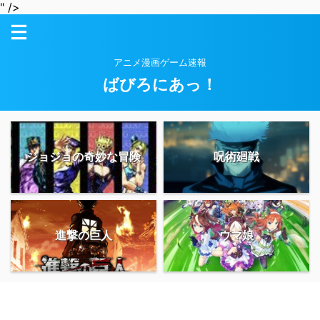
" />
アニメ漫画ゲーム速報
ばびろにあっ！
ジョジョの奇妙な冒険
呪術廻戦
進撃の巨人
ウマ娘