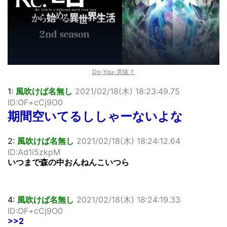
…背が高い娘
佐藤絢音ちゃん(11)が万バズ！！
「洋画に日本版主題歌は必要か?」論争
超能力が使えるようになったので限界まで極める事にした件
その２
北原ももさんの挑発!!!
Do-You-意味？
【画像】『プリズマ☆イリヤ』の新グッズ、流石に一線を越
えてしまう
1:
風吹けば名無し
2021/02/18(木) 18:23:49.75
敵「ダンクーガは合体するまでが長過ぎてつまらない」←合
ID:OF+cCj9O0
体する前から面白いんだよなぁ
期間空いてるししゃーないよな
まとめチェッカーは閉鎖しました。RSSの解除をお願いしま
す。
2:
風吹けば名無し
2021/02/18(木) 18:24:12.64
【信長の野望・新生】米問屋をどういう時にどこに建てるの
かわからない
ID:Ad1i5zkpM
いつまで森の中おんねんこいつら
NHKにようこそ！を見終えたんだがｗｗｗ
Powered by livedoor 相互RSS
4:
風吹けば名無し
2021/02/18(木) 18:24:19.33
ID:OF+cCj9O0
>>2