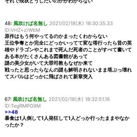
それで現状どうしたいのかがわからない
48:
風吹けば名無し
2021/02/18(木) 18:30:35.33
ID:VHZ+ziWbM
原作はもう何やってるのかまったくわからない
王位争奪とか完全にどっかいってて変な塔行ったら昔の英
雄やドラゴンやこれまで死んだ死者のことがすべて書いて
ある本がたくさんある図書館があって
謎の美少女がいて大罪司教もなぜか来て
戦ったと思ったらなんの謎も解明されないまま塔ぶっ壊れ
てスバルはどっかに飛ばされて新章突入
67:
風吹けば名無し
2021/02/18(木) 18:32:51.16
ID:TegRMPG9M
>>48
暴食は1人倒して1人発狂して1人どっか行ったままやなか
ったか？