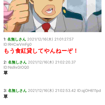
佐藤絢音ちゃん(11)が万バズ！！
「洋画に日本版主題歌は必要か?」論争
超能力が使えるようになったので限界まで極める事にした件
その２
北原ももさんの挑発!!!
【画像】『プリズマ☆イリヤ』の新グッズ、流石に一線を越
えてしまう
1:
名無しさん
2021/12/16(木) 21:01:27.57
敵「ダンクーガは合体するまでが長過ぎてつまらない」←合
体する前から面白いんだよなぁ
ID:RHCwVmFg0
まとめチェッカーは閉鎖しました。RSSの解除をお願いしま
もう食紅貸してやんねーぞ！
す。
【信長の野望・新生】米問屋をどういう時にどこに建てるの
2:
名無しさん
2021/12/16(木) 21:02:20.37
かわからない
ID:Ns9xGlOQ0
NHKにようこそ！を見終えたんだがｗｗｗ
草
Powered by livedoor 相互RSS
3:
名無しさん
2021/12/16(木) 21:02:53.42 ID:qjOH611pd
草