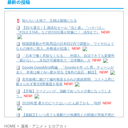
最新の投稿
知らない土地で、主婦は孤独になる
【50％還元！】講談社セール『伍と碁』『ハナバス』
『POLE STAR』など約1000冊が対象に！（8/9まで）
NEW!
韓国調査船が竹島周辺の日本EEZ内で調査か、ワイヤのよう
なもの海中に投入…外務省が抗議！
NEW!
「日本で働く意欲なくなる」 外国人、自活できても新要件
「届かない」…永住許可厳格化で「日本離れ」か
NEW!
Google DeepMind再編 「Googleを作った男」ディーンが
去り、本体は稼ぐAIへ舵を切る【海外の反応・解説】
NEW!
高市政権に媚びて偏向報道まみれの産経新聞、コスト上昇に
耐えられず東北6県撤退を発表
NEW!
【悲報】ラーメンハゲ、加齢でめっちゃ少食になってしま
う…
NEW!
2026年度 暑さのピークはいったん終了かも [8/8]
NEW!
【遊戯王】いつ見ても覚醒だけ地属性との関連が意味不明だ
な…
HOME
>
漫画・アニメ
>
ヒロアカ
>
…背が高い娘