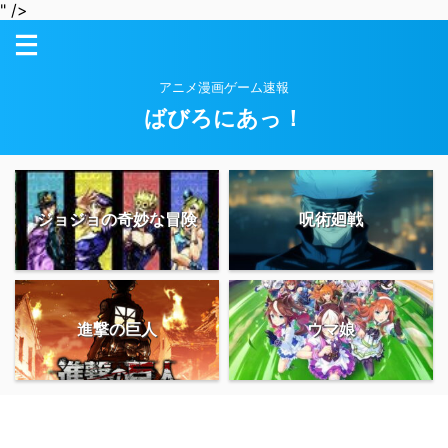
" />
アニメ漫画ゲーム速報
ばびろにあっ！
ジョジョの奇妙な冒険
呪術廻戦
進撃の巨人
ウマ娘