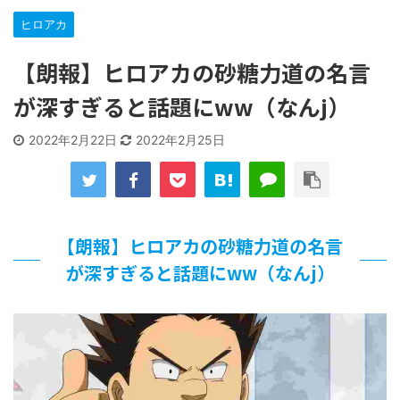
【遊戯王】いつ見ても覚醒だけ地属性との関連が意味不明だ
ヒロアカ
な…
「洋画に日本版主題歌は必要か?」論争
【朗報】ヒロアカの砂糖力道の名言
【ギャルゲ】「千恋*万花」のアニメ化決定でKOTOKOが主
題歌歌うよ！
が深すぎると話題にww（なんj）
【R-18】真・女神転生 Road to the Transcendence【二次
創作】 第２０話
2022年2月22日
2022年2月25日
北原ももさんの挑発!!!
【画像】この女優さん、可愛すぎる
【遊戯王】いつ見ても覚醒だけ地属性との関連が意味不明だ
な…
美少女図鑑AWARD2026グランプリ・榎本彩乃、グラビア披
【朗報】ヒロアカの砂糖力道の名言
露！透明感が凄い！！
が深すぎると話題にww（なんj）
【朗報】齋藤飛鳥、前屈みで完全に見えてる動画が拡散され
てしまう…
【画像】『プリズマ☆イリヤ』の新グッズ、流石に一線を越
えてしまう
北原ももさんの挑発!!!
【画像】顔100点、体30点の女ｗｗｗ
…背が高い娘