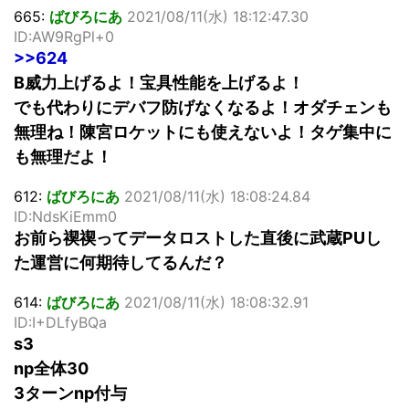
665:
ばびろにあ
2021/08/11(水) 18:12:47.30
ID:AW9RgPl+0
>>624
B威力上げるよ！宝具性能を上げるよ！
でも代わりにデバフ防げなくなるよ！オダチェンも
無理ね！陳宮ロケットにも使えないよ！タゲ集中に
も無理だよ！
612:
ばびろにあ
2021/08/11(水) 18:08:24.84
ID:NdsKiEmm0
お前ら禊禊ってデータロストした直後に武蔵PUし
た運営に何期待してるんだ？
614:
ばびろにあ
2021/08/11(水) 18:08:32.91
ID:I+DLfyBQa
s3
np全体30
3ターンnp付与