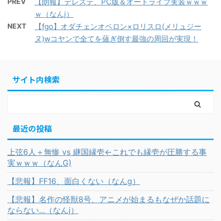
PREV
【朗報】デレステ、PC版＆オートライブ実装ｗｗｗ
ｗ（なんj）
NEXT
【fgo】オダチェンオベロン×ロリスロ(メリュジー
ヌ)wコヤンで全てを薙ぎ倒す最強の周回が実現！
サイト内検索
最近の投稿
上弦6人＋無惨 vs 継国縁壱←これでも縁壱が圧勝する事
実ｗｗｗ（なんG)
【悲報】FF16、面白くない（なんg）
【悲報】名作の怪獣8号、アニメが始まるもなぜか話題に
ならない...（なんj）