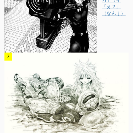
ろ」ワイ
「え？」
（なんｊ）