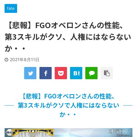
「洋画に日本版主題歌は必要か?」論争
fate
【ギャルゲ】「千恋*万花」のアニメ化決定でKOTOKOが主
題歌歌うよ！
【悲報】FGOオベロンさんの性能、
【R-18】真・女神転生 Road to the Transcendence【二次
創作】 第２０話
第3スキルがクソ、人権にはならない
北原ももさんの挑発!!!
【画像】この女優さん、可愛すぎる
か・・
【遊戯王】いつ見ても覚醒だけ地属性との関連が意味不明だ
な…
2021年8月11日
美少女図鑑AWARD2026グランプリ・榎本彩乃、グラビア披
露！透明感が凄い！！
【朗報】齋藤飛鳥、前屈みで完全に見えてる動画が拡散され
てしまう…
【画像】『プリズマ☆イリヤ』の新グッズ、流石に一線を越
【悲報】FGOオベロンさんの性能、
えてしまう
北原ももさんの挑発!!!
第3スキルがクソで人権にはならない
【画像】顔100点、体30点の女ｗｗｗ
か・・
…背が高い娘
佐藤絢音ちゃん(11)が万バズ！！
「洋画に日本版主題歌は必要か?」論争