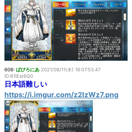
超能力が使えるようになったので限界まで極める事にした件
その２
北原ももさんの挑発!!!
【画像】『プリズマ☆イリヤ』の新グッズ、流石に一線を越
えてしまう
敵「ダンクーガは合体するまでが長過ぎてつまらない」←合
体する前から面白いんだよなぁ
まとめチェッカーは閉鎖しました。RSSの解除をお願いしま
す。
【信長の野望・新生】米問屋をどういう時にどこに建てるの
かわからない
608:
ばびろにあ
2021/08/11(水) 18:07:53.47
NHKにようこそ！を見終えたんだがｗｗｗ
ID:81IEst6Q0
日本語難しい
Powered by livedoor 相互RSS
https://i.imgur.com/z2IzWz7.png