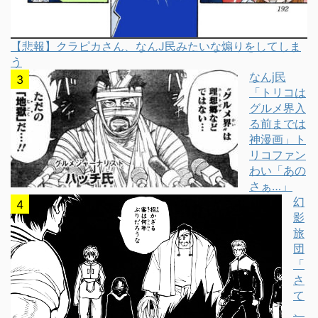
【悲報】クラピカさん、なんJ民みたいな煽りをしてしま
う
なんj民
「トリコは
グルメ界入
る前までは
神漫画」ト
リコファン
わい「あの
さぁ…」
幻
影
旅
団
「
さ
て
、