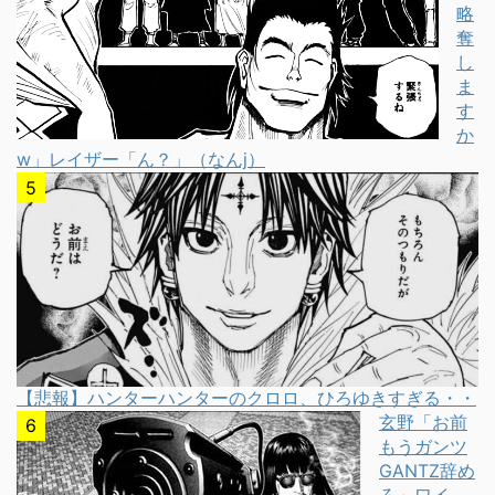
略
奪
し
ま
す
か
w」レイザー「ん？」（なんj）
【悲報】ハンターハンターのクロロ、ひろゆきすぎる・・
玄野「お前
もうガンツ
GANTZ辞め