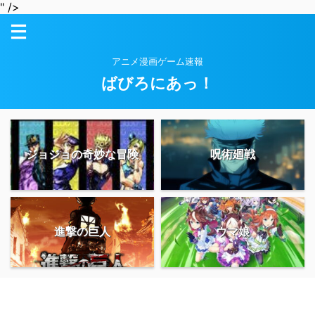
" />
アニメ漫画ゲーム速報
ばびろにあっ！
ジョジョの奇妙な冒険
呪術廻戦
進撃の巨人
ウマ娘