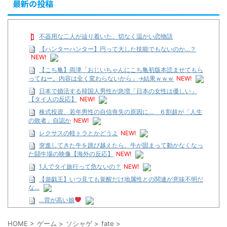
最新の投稿
不器用な二人が辿り着いた、切なく温かい恋物語
【ハンターハンター】円って大した技能でもないのか…？
NEW!
【こち亀】両津「おじいちゃんにこち亀初版本読ませてもら
ってねー。内容は全く変わらないから」→結果ｗｗｗ
NEW!
日本で婚活する韓国人男性が急増「日本の女性は優しい」
【タイ人の反応】
NEW!
株式投資、若年男性の自信喪失の原因に… ６割超が「人生
の敗者」自認か
NEW!
レクサスの軽トラとかどうよ
NEW!
突進してきた牛を跳び越えたら、牛が固まって動かなくなっ
た闘牛場の映像【海外の反応】
NEW!
1人でタイ旅行って危ないの？
NEW!
【遊戯王】いつ見ても覚醒だけ地属性との関連が意味不明だ
な…
…背が高い娘
【遊戯王】いつ見ても覚醒だけ地属性との関連が意味不明だ
な…
HOME
>
ゲーム
>
ソシャゲ
>
fate
>