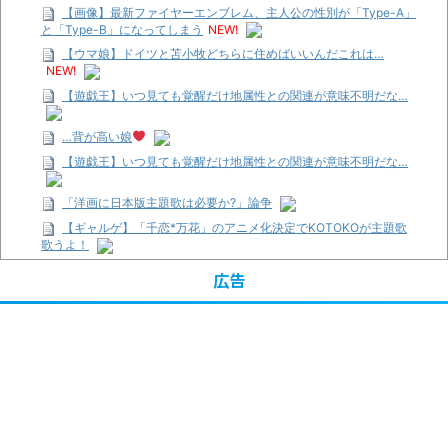
【画像】最新ファイヤーエンブレム、主人公の性別が「Type-A」
と「Type-B」になってしまう
NEW!
【ウマ娘】ドイツと苫小牧どちらに住めばいいんだこれは…
NEW!
【遊戯王】いつ見ても覚醒だけ地属性との関連が意味不明だな…
…背が高い娘
【遊戯王】いつ見ても覚醒だけ地属性との関連が意味不明だな…
「洋画に日本版主題歌は必要か?」論争
【ギャルゲ】「千恋*万花」のアニメ化決定でKOTOKOが主題歌
歌うよ！
【R-18】真・女神転生 Road to the Transcendence【二次創作】
広告
第２０話
【画像】この女優さん、可愛すぎる
【遊戯王】いつ見ても覚醒だけ地属性との関連が意味不明だな…
【朗報】齋藤飛鳥、前屈みで完全に見えてる動画が拡散されてし
まう…
【画像】『プリズマ☆イリヤ』の新グッズ、流石に一線を越えて
しまう