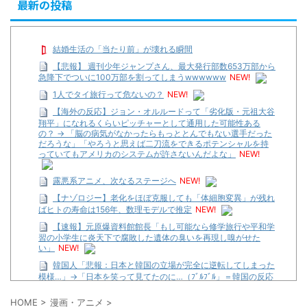
最新の投稿
結婚生活の「当たり前」が壊れる瞬間
【悲報】 週刊少年ジャンプさん、最大発行部数653万部から
急降下でついに100万部を割ってしまうwwwwww
NEW!
1人でタイ旅行って危ないの？
NEW!
【海外の反応】ジョン・オルルードって「劣化版・元祖大谷
翔平」になれるくらいピッチャーとして通用した可能性ある
の？ → 「脳の病気がなかったらもっととんでもない選手だった
だろうな」「やろうと思えば二刀流をできるポテンシャルを持
っていてもアメリカのシステムが許さないんだよな」
NEW!
露悪系アニメ、次なるステージへ
NEW!
【ナゾロジー】老化をほぼ克服しても「体細胞変異」が残れ
ばヒトの寿命は156年、数理モデルで推定
NEW!
【速報】元原爆資料館館長「もし可能なら修学旅行や平和学
習の小学生に炎天下で腐敗した遺体の臭いを再現し嗅がせた
い」
NEW!
韓国人「悲報：日本と韓国の立場が完全に逆転してしまった
模様…」→「日本を笑って見てたのに…（ﾌﾞﾙﾌﾞﾙ」＝韓国の反応
NEW!
HOME
>
漫画・アニメ
>
【遊戯王】いつ見ても覚醒だけ地属性との関連が意味不明だ