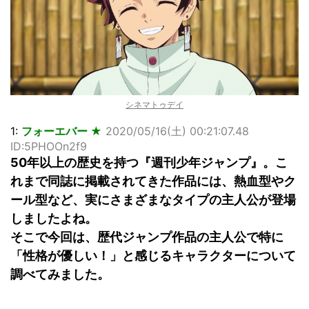
【画像】顔100点、体30点の女ｗｗｗ
…背が高い娘
佐藤絢音ちゃん(11)が万バズ！！
「洋画に日本版主題歌は必要か?」論争
超能力が使えるようになったので限界まで極める事にした件
その２
北原ももさんの挑発!!!
シネマトゥデイ
【画像】『プリズマ☆イリヤ』の新グッズ、流石に一線を越
えてしまう
1:
フォーエバー ★
2020/05/16(土) 00:21:07.48
敵「ダンクーガは合体するまでが長過ぎてつまらない」←合
ID:5PHOOn2f9
体する前から面白いんだよなぁ
50年以上の歴史を持つ『週刊少年ジャンプ』。こ
まとめチェッカーは閉鎖しました。RSSの解除をお願いしま
れまで同誌に掲載されてきた作品には、熱血型やク
す。
ール型など、実にさまざまなタイプの主人公が登場
【信長の野望・新生】米問屋をどういう時にどこに建てるの
かわからない
しましたよね。
NHKにようこそ！を見終えたんだがｗｗｗ
そこで今回は、歴代ジャンプ作品の主人公で特に
「性格が優しい！」と感じるキャラクターについて
Powered by livedoor 相互RSS
調べてみました。