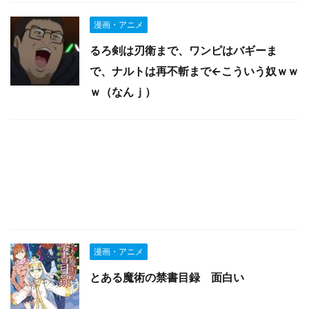
漫画・アニメ
るろ剣は刃衛まで、ワンピはバギーま
で、ナルトは再不斬まで←こういう奴ｗｗ
ｗ（なんｊ）
漫画・アニメ
とある魔術の禁書目録 面白い