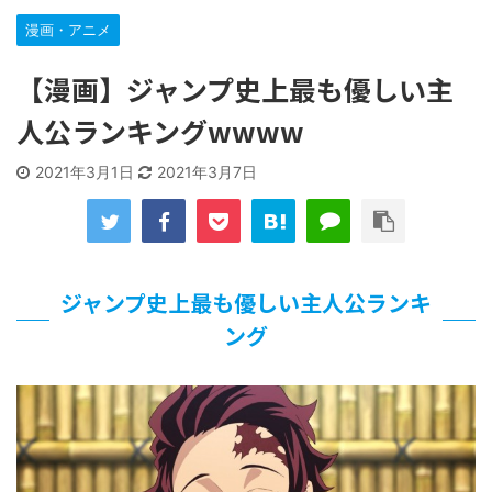
な…
漫画・アニメ
…背が高い娘
【遊戯王】いつ見ても覚醒だけ地属性との関連が意味不明だ
【漫画】ジャンプ史上最も優しい主
な…
「洋画に日本版主題歌は必要か?」論争
人公ランキングwwww
【ギャルゲ】「千恋*万花」のアニメ化決定でKOTOKOが主
題歌歌うよ！
2021年3月1日
2021年3月7日
【R-18】真・女神転生 Road to the Transcendence【二次
創作】 第２０話
北原ももさんの挑発!!!
【画像】この女優さん、可愛すぎる
【遊戯王】いつ見ても覚醒だけ地属性との関連が意味不明だ
ジャンプ史上最も優しい主人公ランキ
な…
ング
美少女図鑑AWARD2026グランプリ・榎本彩乃、グラビア披
露！透明感が凄い！！
【朗報】齋藤飛鳥、前屈みで完全に見えてる動画が拡散され
てしまう…
【画像】『プリズマ☆イリヤ』の新グッズ、流石に一線を越
えてしまう
北原ももさんの挑発!!!