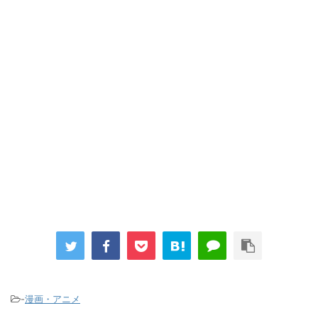
…背が高い娘
「洋画に日本版主題歌は必要か?」論争
超能力が使えるようになったので限界まで極める事にした件 その
２
【画像】『プリズマ☆イリヤ』の新グッズ、流石に一線を越えて
しまう
まとめチェッカーは閉鎖しました。RSSの解除をお願いします。
Powered by livedoor 相互RSS
-
漫画・アニメ