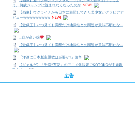
う。何故ジャンプは読まれなくなったのか
NEW!
【画像】ウクライナから日本に避難してきた美少女がグラビアデ
ビューwwwwwwwww
NEW!
【遊戯王】いつ見ても覚醒だけ地属性との関連が意味不明だな…
…背が高い娘
【遊戯王】いつ見ても覚醒だけ地属性との関連が意味不明だな…
「洋画に日本版主題歌は必要か?」論争
【ギャルゲ】「千恋*万花」のアニメ化決定でKOTOKOが主題歌
歌うよ！
広告
【R-18】真・女神転生 Road to the Transcendence【二次創作】
第２０話
【画像】この女優さん、可愛すぎる
【遊戯王】いつ見ても覚醒だけ地属性との関連が意味不明だな…
【朗報】齋藤飛鳥、前屈みで完全に見えてる動画が拡散されてし
まう…
【画像】『プリズマ☆イリヤ』の新グッズ、流石に一線を越えて
しまう
【画像】顔100点、体30点の女ｗｗｗ