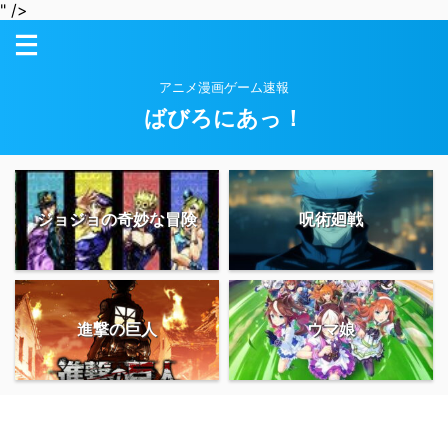
" />
アニメ漫画ゲーム速報
ばびろにあっ！
ジョジョの奇妙な冒険
呪術廻戦
進撃の巨人
ウマ娘