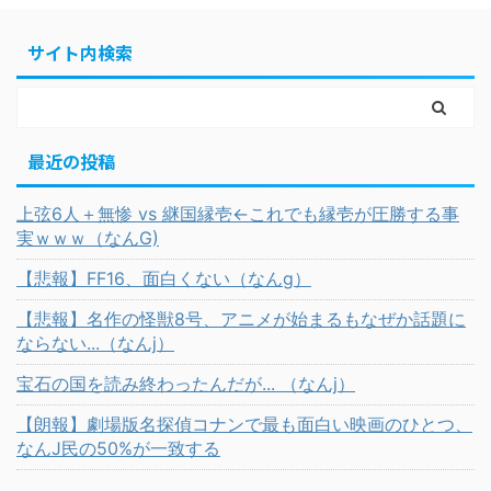
サイト内検索
最近の投稿
上弦6人＋無惨 vs 継国縁壱←これでも縁壱が圧勝する事
実ｗｗｗ（なんG)
【悲報】FF16、面白くない（なんg）
【悲報】名作の怪獣8号、アニメが始まるもなぜか話題に
ならない...（なんj）
宝石の国を読み終わったんだが... （なんj）
【朗報】劇場版名探偵コナンで最も面白い映画のひとつ、
なんJ民の50%が一致する