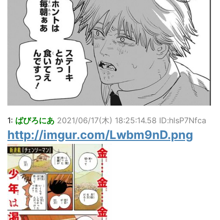
…背が高い娘
佐藤絢音ちゃん(11)が万バズ！！
「洋画に日本版主題歌は必要か?」論争
超能力が使えるようになったので限界まで極める事にした件
その２
北原ももさんの挑発!!!
【画像】『プリズマ☆イリヤ』の新グッズ、流石に一線を越
えてしまう
敵「ダンクーガは合体するまでが長過ぎてつまらない」←合
体する前から面白いんだよなぁ
まとめチェッカーは閉鎖しました。RSSの解除をお願いしま
す。
1:
ばびろにあ
2021/06/17(木) 18:25:14.58 ID:hlsP7Nfca
【信長の野望・新生】米問屋をどういう時にどこに建てるの
http://imgur.com/Lwbm9nD.png
かわからない
NHKにようこそ！を見終えたんだがｗｗｗ
Powered by livedoor 相互RSS