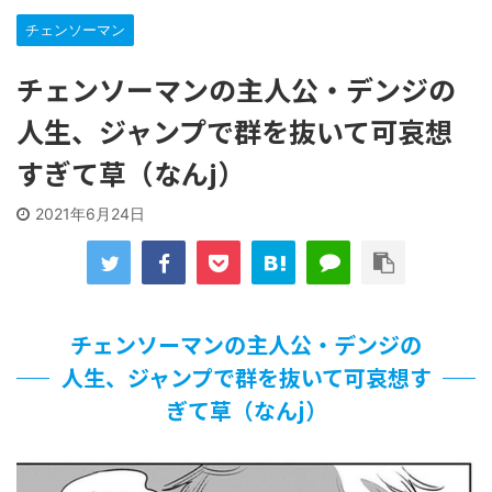
…背が高い娘
チェンソーマン
【遊戯王】いつ見ても覚醒だけ地属性との関連が意味不明だ
な…
チェンソーマンの主人公・デンジの
「洋画に日本版主題歌は必要か?」論争
【ギャルゲ】「千恋*万花」のアニメ化決定でKOTOKOが主
人生、ジャンプで群を抜いて可哀想
題歌歌うよ！
【R-18】真・女神転生 Road to the Transcendence【二次
すぎて草（なんj）
創作】 第２０話
北原ももさんの挑発!!!
2021年6月24日
【画像】この女優さん、可愛すぎる
【遊戯王】いつ見ても覚醒だけ地属性との関連が意味不明だ
な…
美少女図鑑AWARD2026グランプリ・榎本彩乃、グラビア披
露！透明感が凄い！！
チェンソーマンの主人公・デンジの
【朗報】齋藤飛鳥、前屈みで完全に見えてる動画が拡散され
てしまう…
人生、ジャンプで群を抜いて可哀想す
【画像】『プリズマ☆イリヤ』の新グッズ、流石に一線を越
ぎて草（なんj）
えてしまう
北原ももさんの挑発!!!
【画像】顔100点、体30点の女ｗｗｗ