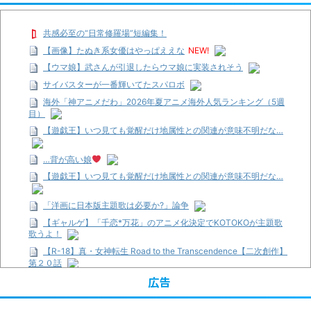
共感必至の“日常修羅場”短編集！
【画像】たぬき系女優はやっぱええな
NEW!
【ウマ娘】武さんが引退したらウマ娘に実装されそう
サイバスターが一番輝いてたスパロボ
海外「神アニメだわ」2026年夏アニメ海外人気ランキング（5週
目）
【遊戯王】いつ見ても覚醒だけ地属性との関連が意味不明だな…
…背が高い娘
【遊戯王】いつ見ても覚醒だけ地属性との関連が意味不明だな…
「洋画に日本版主題歌は必要か?」論争
【ギャルゲ】「千恋*万花」のアニメ化決定でKOTOKOが主題歌
歌うよ！
【R-18】真・女神転生 Road to the Transcendence【二次創作】
第２０話
広告
【画像】この女優さん、可愛すぎる
【遊戯王】いつ見ても覚醒だけ地属性との関連が意味不明だな…