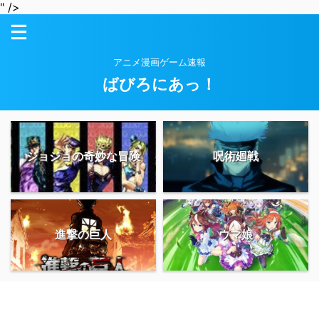
" />
アニメ漫画ゲーム速報
ばびろにあっ！
ジョジョの奇妙な冒険
呪術廻戦
進撃の巨人
ウマ娘