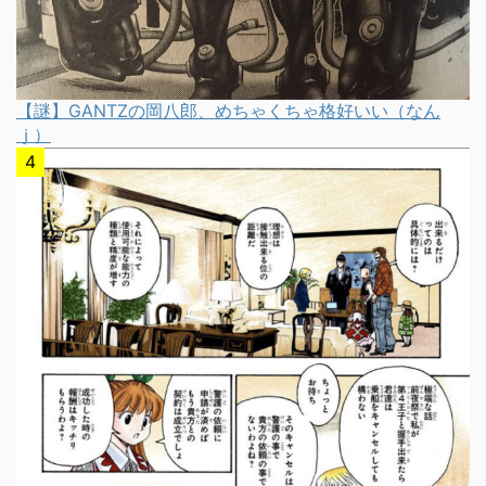
【謎】GANTZの岡八郎、めちゃくちゃ格好いい（なん
ｊ）