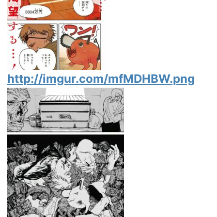
http://imgur.com/mfMDHBW.png