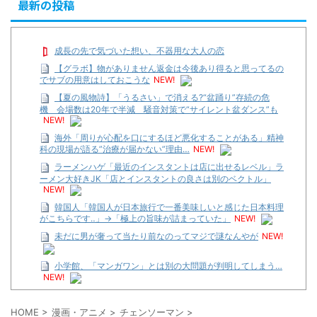
最新の投稿
成長の先で気づいた想い、不器用な大人の恋
【グラボ】物がありません返金は今後あり得ると思ってるの
でサブの用意はしておこうな
NEW!
【夏の風物詩】「うるさい」で消える?“盆踊り”存続の危
機 会場数は20年で半減 騒音対策で“サイレント盆ダンス”も
NEW!
海外「周りが心配を口にするほど悪化することがある」精神
科の現場が語る”治療が届かない”理由…
NEW!
ラーメンハゲ「最近のインスタントは店に出せるレベル」ラ
ーメン大好きJK「店とインスタントの良さは別のベクトル」
NEW!
韓国人「韓国人が日本旅行で一番美味しいと感じた日本料理
がこちらです‥」→「極上の旨味が詰まっていた」
NEW!
未だに男が奢って当たり前なのってマジで謎なんやが
NEW!
小学館、「マンガワン」とは別の大問題が判明してしまう…
NEW!
【遊戯王】いつ見ても覚醒だけ地属性との関連が意味不明だ
な…
HOME
>
漫画・アニメ
>
チェンソーマン
>