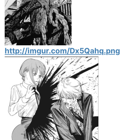
http://imgur.com/Dx5Qahq.png