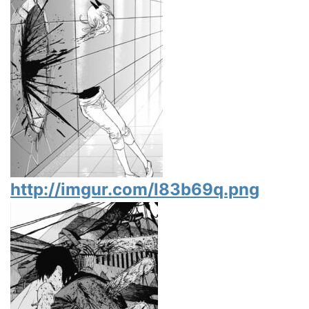
http://imgur.com/l83b69q.png