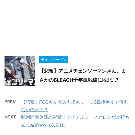
チェンソーマン
【悲報】アニメチェンソーマンさん、ま
さかのBLEACH千年血戦編に敗北...?
PREV
【悲報】FGOさん今週も虚無．．．6章後半まで何も
ないのか？？
NEXT
呪術廻戦休載の影響でアイテルシーとクロンボが打ち
切り延命ww（なんj）