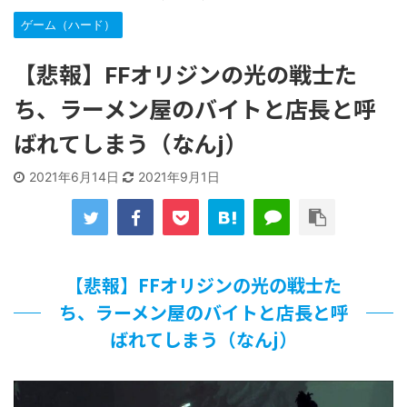
な…
ゲーム（ハード）
「洋画に日本版主題歌は必要か?」論争
【ギャルゲ】「千恋*万花」のアニメ化決定でKOTOKOが主
【悲報】FFオリジンの光の戦士た
題歌歌うよ！
【R-18】真・女神転生 Road to the Transcendence【二次
ち、ラーメン屋のバイトと店長と呼
創作】 第２０話
北原ももさんの挑発!!!
ばれてしまう（なんj）
【画像】この女優さん、可愛すぎる
【遊戯王】いつ見ても覚醒だけ地属性との関連が意味不明だ
2021年6月14日
2021年9月1日
な…
美少女図鑑AWARD2026グランプリ・榎本彩乃、グラビア披
露！透明感が凄い！！
【朗報】齋藤飛鳥、前屈みで完全に見えてる動画が拡散され
てしまう…
【悲報】FFオリジンの光の戦士た
【画像】『プリズマ☆イリヤ』の新グッズ、流石に一線を越
えてしまう
ち、ラーメン屋のバイトと店長と呼
北原ももさんの挑発!!!
ばれてしまう（なんj）
【画像】顔100点、体30点の女ｗｗｗ
…背が高い娘
佐藤絢音ちゃん(11)が万バズ！！