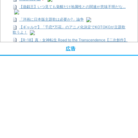
【遊戯王】いつ見ても覚醒だけ地属性との関連が意味不明だな…
「洋画に日本版主題歌は必要か?」論争
【ギャルゲ】「千恋*万花」のアニメ化決定でKOTOKOが主題歌
歌うよ！
【R-18】真・女神転生 Road to the Transcendence【二次創作】
第２０話
広告
【画像】この女優さん、可愛すぎる
【遊戯王】いつ見ても覚醒だけ地属性との関連が意味不明だな…
【朗報】齋藤飛鳥、前屈みで完全に見えてる動画が拡散されてし
まう…
【画像】『プリズマ☆イリヤ』の新グッズ、流石に一線を越えて
しまう
【画像】顔100点、体30点の女ｗｗｗ
…背が高い娘
「洋画に日本版主題歌は必要か?」論争
超能力が使えるようになったので限界まで極める事にした件 その
２
【画像】『プリズマ☆イリヤ』の新グッズ、流石に一線を越えて