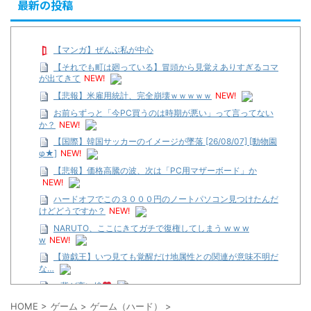
最新の投稿
【マンガ】ぜんぶ私が中心
【それでも町は廻っている】冒頭から見覚えありすぎるコマ
が出てきて
NEW!
【悲報】米雇用統計、完全崩壊ｗｗｗｗｗ
NEW!
お前らずっと「今PC買うのは時期が悪い」って言ってない
か？
NEW!
【国際】韓国サッカーのイメージが墜落 [26/08/07] [動物園
φ★]
NEW!
【悲報】価格高騰の波、次は「PC用マザーボード」か
NEW!
ハードオフでこの３０００円のノートパソコン見つけたんだ
けどどうですか？
NEW!
NARUTO、ここにきてガチで復権してしまう w w w
w
NEW!
【遊戯王】いつ見ても覚醒だけ地属性との関連が意味不明だ
な…
…背が高い娘
【遊戯王】いつ見ても覚醒だけ地属性との関連が意味不明だ
HOME
>
ゲーム
>
ゲーム（ハード）
>