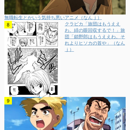
無職転生とかいう気持ち悪いアニメ（なんｊ）
クラピカ「旅団はもうええ
わ。緋の眼回収するで！」旅
団「鎖野郎はもうええわ。そ
れよりヒソカの首や」（なん
ｊ）