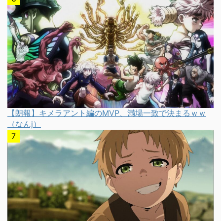
【朗報】キメラアント編のMVP、満場一致で決まるｗｗ
（なんj）