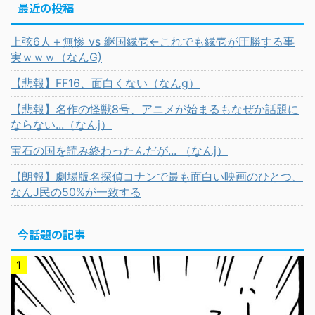
最近の投稿
上弦6人＋無惨 vs 継国縁壱←これでも縁壱が圧勝する事
実ｗｗｗ（なんG)
【悲報】FF16、面白くない（なんg）
【悲報】名作の怪獣8号、アニメが始まるもなぜか話題に
ならない...（なんj）
宝石の国を読み終わったんだが... （なんj）
【朗報】劇場版名探偵コナンで最も面白い映画のひとつ、
なんJ民の50%が一致する
今話題の記事