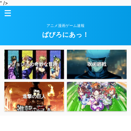
" />
アニメ漫画ゲーム速報
ばびろにあっ！
ジョジョの奇妙な冒険
呪術廻戦
進撃の巨人
ウマ娘