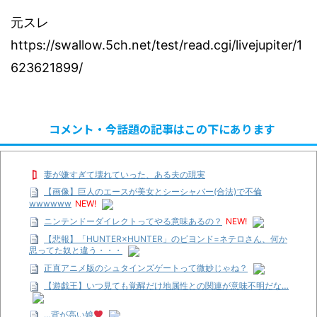
元スレ
https://swallow.5ch.net/test/read.cgi/livejupiter/1
623621899/
コメント・今話題の記事はこの下にあります
妻が嫌すぎて壊れていった、ある夫の現実
【画像】巨人のエースが美女とシーシャバー(合法)で不倫
wwwwww
NEW!
ニンテンドーダイレクトってやる意味あるの？
NEW!
【悲報】「HUNTER×HUNTER」のビヨンド=ネテロさん、何か
思ってた奴と違う・・・
正直アニメ版のシュタインズゲートって微妙じゃね？
【遊戯王】いつ見ても覚醒だけ地属性との関連が意味不明だな…
…背が高い娘