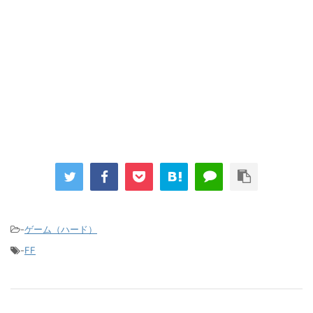
しまう
まとめチェッカーは閉鎖しました。RSSの解除をお願いします。
Powered by livedoor 相互RSS
-
ゲーム（ハード）
-
FF