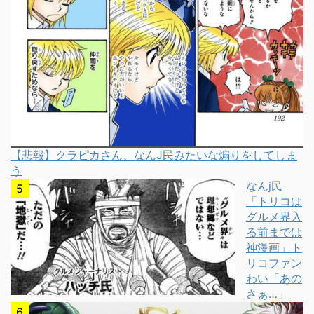
【悲報】クラピカさん、なんJ民みたいな煽りをしてしま
う
なんj民
「トリコは
グルメ界入
る前までは
神漫画」ト
リコファン
わい「あの
さぁ…」