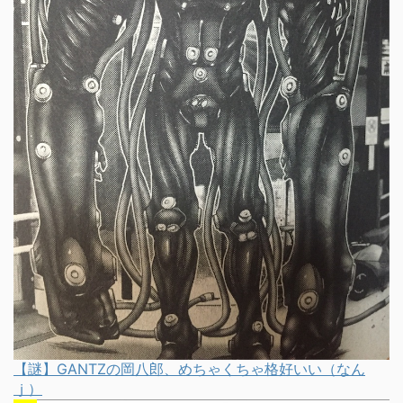
【謎】GANTZの岡八郎、めちゃくちゃ格好いい（なん
ｊ）