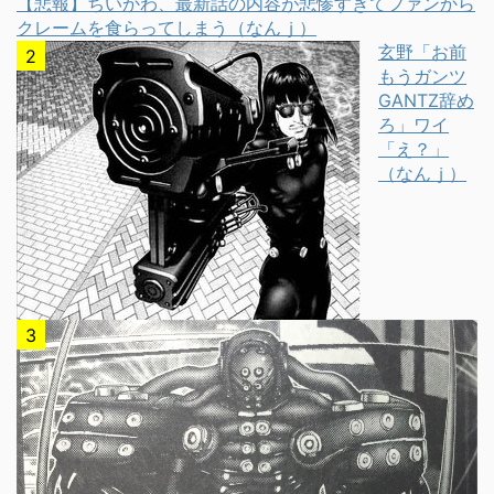
【悲報】ちいかわ、最新話の内容が悲惨すぎてファンから
クレームを食らってしまう（なんｊ）
玄野「お前
もうガンツ
GANTZ辞め
ろ」ワイ
「え？」
（なんｊ）