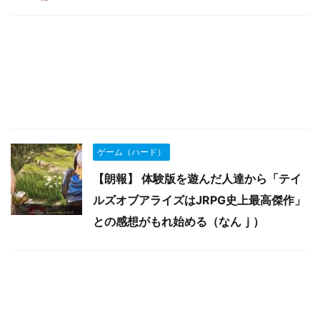
ゲーム（ハード）
【朗報】 体験版を遊んだ人達から「テイ
ルズオブアライズはJRPG史上最高傑作」
との感想がもれ始める（なんｊ）