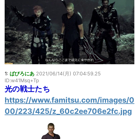
「洋画に日本版主題歌は必要か?」論争
超能力が使えるようになったので限界まで極める事にした件
その２
北原ももさんの挑発!!!
【画像】『プリズマ☆イリヤ』の新グッズ、流石に一線を越
えてしまう
敵「ダンクーガは合体するまでが長過ぎてつまらない」←合
体する前から面白いんだよなぁ
まとめチェッカーは閉鎖しました。RSSの解除をお願いしま
す。
【信長の野望・新生】米問屋をどういう時にどこに建てるの
1:
ばびろにあ
2021/06/14(月) 07:04:59.25
かわからない
ID:w41Msq+Tp
NHKにようこそ！を見終えたんだがｗｗｗ
光の戦士たち
Powered by livedoor 相互RSS
https://www.famitsu.com/images/0
00/223/425/z_60c2ee706e2fc.jpg