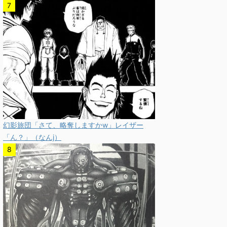
幻影旅団「さて、略奪しますかw」レイザー
「ん？」（なんj）