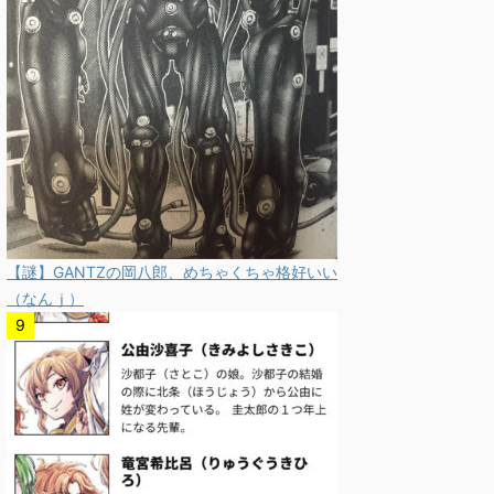
【謎】GANTZの岡八郎、めちゃくちゃ格好いい
（なんｊ）