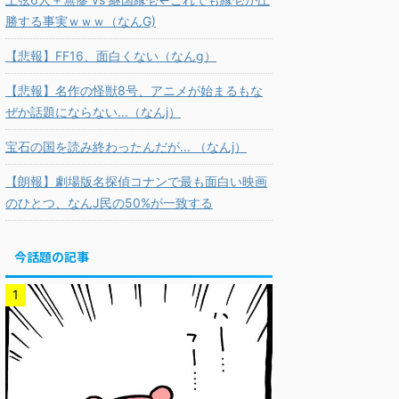
勝する事実ｗｗｗ（なんG)
【悲報】FF16、面白くない（なんg）
【悲報】名作の怪獣8号、アニメが始まるもな
ぜか話題にならない...（なんj）
宝石の国を読み終わったんだが... （なんj）
【朗報】劇場版名探偵コナンで最も面白い映画
のひとつ、なんJ民の50%が一致する
今話題の記事