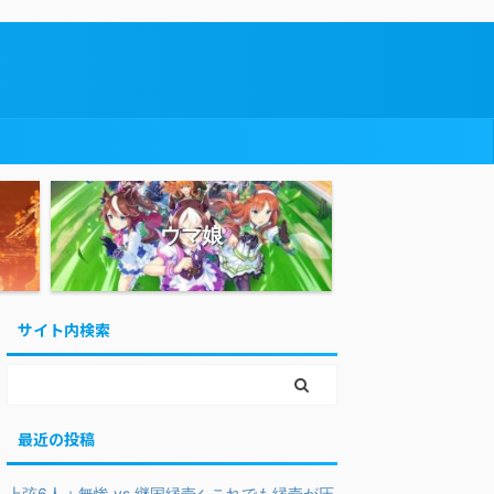
ウマ娘
サイト内検索
最近の投稿
上弦6人＋無惨 vs 継国縁壱←これでも縁壱が圧