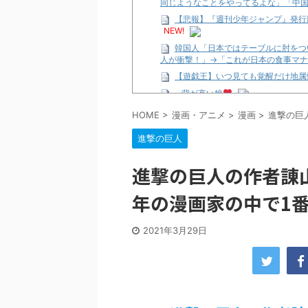
同じようなことをやってるよな」「中
【悲報】『週刊少年ジャンプ』発行部
NEW!
韓国人「日本ではテーブルに肘をつ
人が衝撃！」→「これが日本の食事マナ
【遊戯王】いつ見ても覚醒だけ地属
…背が高い娘
【遊戯王】いつ見ても覚醒だけ地属
HOME
>
漫画・アニメ
>
漫画
>
進撃の巨
「洋画に日本版主題歌は必要か?」
進撃の巨人
【ギャルゲ】「千恋*万花」のアニメ
【R-18】真・女神転生 Road to th
進撃の巨人の作者諌
北原ももさんの挑発!!!
年の漫画家の中で1
【画像】この女優さん、可愛すぎる
【遊戯王】いつ見ても覚醒だけ地属
美少女図鑑AWARD2026グラン
2021年3月29日
【朗報】齋藤飛鳥、前屈みで完全に
【画像】『プリズマ☆イリヤ』の新
北原ももさんの挑発!!!
【画像】顔100点、体30点の女ｗ