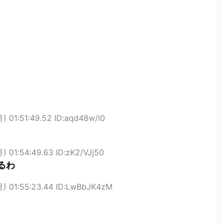
) 01:51:49.52 ID:aqd48w/l0
) 01:54:49.63 ID:zK2/VJj50
とるわ
月) 01:55:23.44 ID:LwBbJK4zM