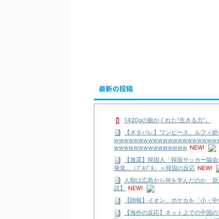
最新の投稿
1420gの娘がくれた“生きる力”。
【ネタバレ】ワンピース、ルフィ絶
wwwwwwwwwwwwwwwwwwwww
wwwwwwwwwwwwwww
NEW!
【激震】韓国人「韓国サッカー協会
発覚…（ﾌﾞﾙﾌﾞﾙ」＝韓国の反応
NEW!
人類は広島から何を学んだのか 原
説】
NEW!
【朗報】イオン、ポケカを「小・中
【海外の反応】ネット上での中国の