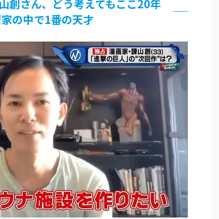
山創さん、どう考えてもここ20年
画家の中で1番の天才
論争
界まで極める事にした件 その２
グッズ、流石に一線を越えてしまう
過ぎてつまらない」←合体する前から面白いんだよなぁ
RSSの解除をお願いします。
いう時にどこに建てるのかわからない
がｗｗｗ