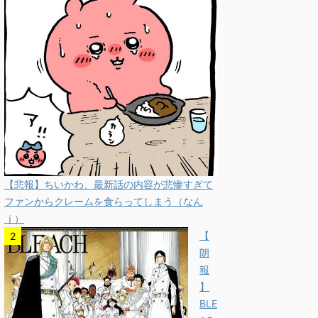
【悲報】ちいかわ、最新話の内容が悲惨すぎて
ファンからクレームを食らってしまう（なん
ｊ）
【
朗
報
】
BLE