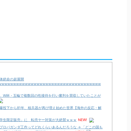
体絶命の超展開
wwwwwwwwwwwwwwwwwwwwwwwwwwwwwwwwwww
、W杯・五輪で複数回の性接待を行い審判を買収していたことが
爆投下から81年、核兵器が再び増え始めた世界【海外の反応・解
学生限定販売」に 転売ヤー対策が大絶賛ｗｗｗ
NEW!
プロパガンダ工作ってどれくらいあるんだろうな → 「どこの国も