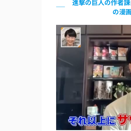
進撃の巨人の作者諌
…背が高い娘
の漫
佐藤絢音ちゃん(11)が万バズ！！
「洋画に日本版主題歌は必要か?」
超能力が使えるようになったので限
北原ももさんの挑発!!!
【画像】『プリズマ☆イリヤ』の新
敵「ダンクーガは合体するまでが長
まとめチェッカーは閉鎖しました。
【信長の野望・新生】米問屋をどう
NHKにようこそ！を見終えたんだ
Powered by livedoor 相互RSS