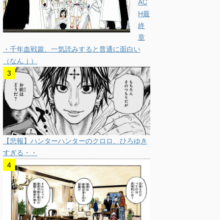
AC
H最
終
章
・千年血戦篇、一気読みすると普通に面白い
（なんｊ）
【悲報】ハンターハンターのクロロ、ひろゆき
すぎる・・