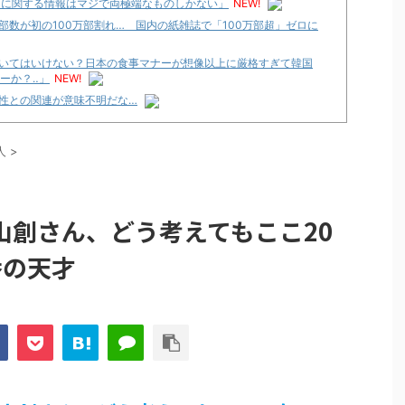
国に関する情報はマジで両極端なものしかない」
NEW!
数が初の100万部割れ… 国内の紙雑誌で「100万部超」ゼロに
いてはいけない？日本の食事マナーが想像以上に厳格すぎて韓国
ーか？‥」
NEW!
性との関連が意味不明だな…
性との関連が意味不明だな…
人
>
論争
化決定でKOTOKOが主題歌歌うよ！
e Transcendence【二次創作】 第２０話
山創さん、どう考えてもここ20
番の天才
性との関連が意味不明だな…
プリ・榎本彩乃、グラビア披露！透明感が凄い！！
見えてる動画が拡散されてしまう…
グッズ、流石に一線を越えてしまう
ｗｗ