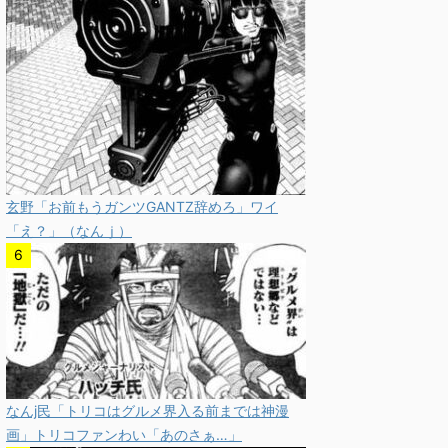
玄野「お前もうガンツGANTZ辞めろ」ワイ
「え？」（なんｊ）
なんj民「トリコはグルメ界入る前までは神漫
画」トリコファンわい「あのさぁ…」