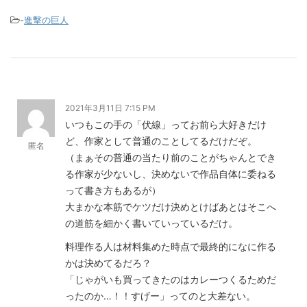
-
進撃の巨人
2021年3月11日 7:15 PM
いつもこの手の「伏線」ってお前ら大好きだけ
ど、作家として普通のことしてるだけだぞ。
匿名
（まぁその普通の当たり前のことがちゃんとでき
る作家が少ないし、決めないで作品自体に委ねる
って書き方もあるが）
大まかな本筋でケツだけ決めとけばあとはそこへ
の道筋を細かく書いていっているだけ。
料理作る人は材料集めた時点で最終的になに作る
かは決めてるだろ？
「じゃがいも買ってきたのはカレーつくるためだ
ったのか…！！すげー」ってのと大差ない。