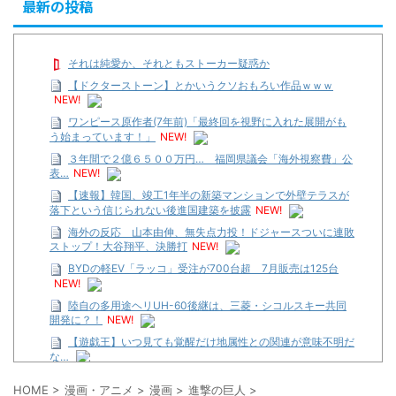
最新の投稿
それは純愛か、それともストーカー疑惑か
【ドクターストーン】とかいうクソおもろい作品ｗｗｗ
NEW!
ワンピース原作者(7年前)「最終回を視野に入れた展開がも
う始まっています！」
NEW!
３年間で２億６５００万円… 福岡県議会「海外視察費」公
表…
NEW!
【速報】韓国、竣工1年半の新築マンションで外壁テラスが
落下という信じられない後進国建築を披露
NEW!
海外の反応 山本由伸、無失点力投！ドジャースついに連敗
ストップ！大谷翔平、決勝打
NEW!
BYDの軽EV「ラッコ」受注が700台超 7月販売は125台
NEW!
陸自の多用途ヘリUH-60後継は、三菱・シコルスキー共同
開発に？！
NEW!
【遊戯王】いつ見ても覚醒だけ地属性との関連が意味不明だ
な…
…背が高い娘
HOME
>
漫画・アニメ
>
漫画
>
進撃の巨人
>