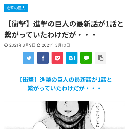
【遊戯王】いつ見ても覚醒だけ地属性との関連が意味不明だ
な…
進撃の巨人
「洋画に日本版主題歌は必要か?」論争
【衝撃】進撃の巨人の最新話が1話と
【ギャルゲ】「千恋*万花」のアニメ化決定でKOTOKOが主
題歌歌うよ！
繋がっていたわけだが・・・
【R-18】真・女神転生 Road to the Transcendence【二次
創作】 第２０話
北原ももさんの挑発!!!
2021年3月9日
2021年3月10日
【画像】この女優さん、可愛すぎる
【遊戯王】いつ見ても覚醒だけ地属性との関連が意味不明だ
な…
美少女図鑑AWARD2026グランプリ・榎本彩乃、グラビア披
露！透明感が凄い！！
【衝撃】進撃の巨人の最新話が1話と
【朗報】齋藤飛鳥、前屈みで完全に見えてる動画が拡散され
繋がっていたわけだが・・・
てしまう…
【画像】『プリズマ☆イリヤ』の新グッズ、流石に一線を越
えてしまう
北原ももさんの挑発!!!
【画像】顔100点、体30点の女ｗｗｗ
…背が高い娘
佐藤絢音ちゃん(11)が万バズ！！