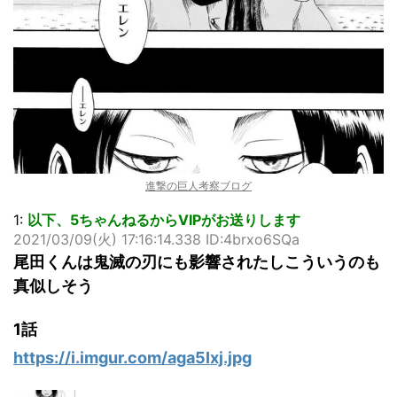
「洋画に日本版主題歌は必要か?」論争
超能力が使えるようになったので限界まで極める事にした件
その２
北原ももさんの挑発!!!
【画像】『プリズマ☆イリヤ』の新グッズ、流石に一線を越
えてしまう
敵「ダンクーガは合体するまでが長過ぎてつまらない」←合
体する前から面白いんだよなぁ
まとめチェッカーは閉鎖しました。RSSの解除をお願いしま
進撃の巨人考察ブログ
す。
【信長の野望・新生】米問屋をどういう時にどこに建てるの
1:
以下、5ちゃんねるからVIPがお送りします
かわからない
2021/03/09(火) 17:16:14.338 ID:4brxo6SQa
NHKにようこそ！を見終えたんだがｗｗｗ
尾田くんは鬼滅の刃にも影響されたしこういうのも
真似しそう
Powered by livedoor 相互RSS
1話
https://i.imgur.com/aga5Ixj.jpg