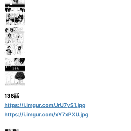
138話
https://i.imgur.com/JrU7yS1.jpg
https://i.imgur.com/xY7xPXU.jpg