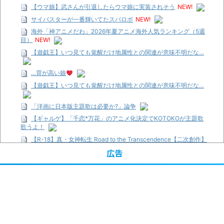
【ウマ娘】武さんが引退したらウマ娘に実装されそう
NEW!
サイバスターが一番輝いてたスパロボ
NEW!
海外「神アニメだわ」2026年夏アニメ海外人気ランキング（5週
目）
NEW!
【遊戯王】いつ見ても覚醒だけ地属性との関連が意味不明だな…
…背が高い娘
【遊戯王】いつ見ても覚醒だけ地属性との関連が意味不明だな…
「洋画に日本版主題歌は必要か?」論争
【ギャルゲ】「千恋*万花」のアニメ化決定でKOTOKOが主題歌
歌うよ！
【R-18】真・女神転生 Road to the Transcendence【二次創作】
第２０話
広告
【画像】この女優さん、可愛すぎる
【遊戯王】いつ見ても覚醒だけ地属性との関連が意味不明だな…
【朗報】齋藤飛鳥、前屈みで完全に見えてる動画が拡散されてし
まう…
【画像】『プリズマ☆イリヤ』の新グッズ、流石に一線を越えて
しまう