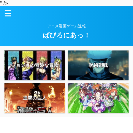
" />
アニメ漫画ゲーム速報
ばびろにあっ！
ジョジョの奇妙な冒険
呪術廻戦
進撃の巨人
ウマ娘