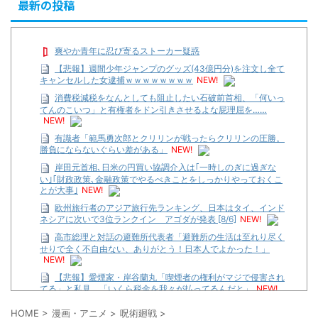
最新の投稿
爽やか青年に忍び寄るストーカー疑惑
【悲報】週間少年ジャンプのグッズ(43億円分)を注文し全て
キャンセルした女逮捕ｗｗｗｗｗｗｗｗ
NEW!
消費税減税をなんとしても阻止したい石破前首相、「何いっ
てんのこいつ」と有権者をドン引きさせるよな屁理屈を……
NEW!
有識者「範馬勇次郎とクリリンが戦ったらクリリンの圧勝。
勝負にならないぐらい差がある」
NEW!
岸田元首相､日米の円買い協調介入は｢一時しのぎに過ぎな
い｣｢財政政策､金融政策でやるべきことをしっかりやっておくこ
とが大事｣
NEW!
欧州旅行者のアジア旅行先ランキング、日本はタイ、インド
ネシアに次いで3位ランクイン アゴダが発表 [8/6]
NEW!
高市総理と対話の避難所代表者「避難所の生活は至れり尽く
せりで全く不自由ない、ありがとう！日本人でよかった！」
NEW!
【悲報】愛煙家・岸谷蘭丸「喫煙者の権利がマジで侵害され
てる」と私見 「いくら税金を我々が払ってるんだと」
NEW!
HOME
>
漫画・アニメ
>
呪術廻戦
>
【遊戯王】いつ見ても覚醒だけ地属性との関連が意味不明だ