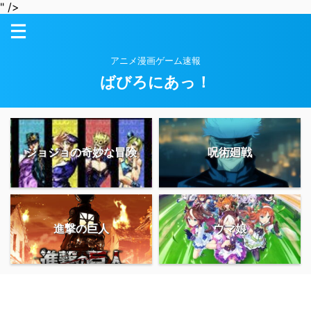
" />
アニメ漫画ゲーム速報
ばびろにあっ！
ジョジョの奇妙な冒険
呪術廻戦
進撃の巨人
ウマ娘