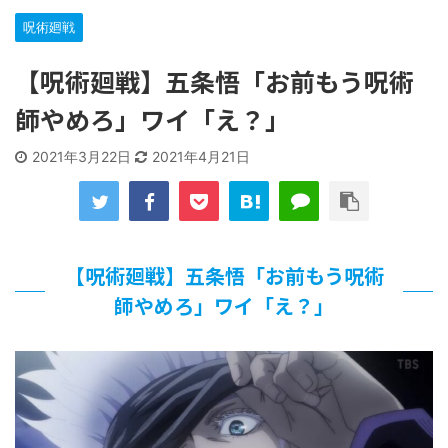
な…
呪術廻戦
…背が高い娘
【遊戯王】いつ見ても覚醒だけ地属性との関連が意味不明だ
【呪術廻戦】五条悟「お前もう呪術
な…
「洋画に日本版主題歌は必要か?」論争
師やめろ」ワイ「え？」
【ギャルゲ】「千恋*万花」のアニメ化決定でKOTOKOが主
題歌歌うよ！
2021年3月22日
2021年4月21日
【R-18】真・女神転生 Road to the Transcendence【二次
創作】 第２０話
北原ももさんの挑発!!!
【画像】この女優さん、可愛すぎる
【遊戯王】いつ見ても覚醒だけ地属性との関連が意味不明だ
【呪術廻戦】五条悟「お前もう呪術
な…
師やめろ」ワイ「え？」
美少女図鑑AWARD2026グランプリ・榎本彩乃、グラビア披
露！透明感が凄い！！
【朗報】齋藤飛鳥、前屈みで完全に見えてる動画が拡散され
てしまう…
【画像】『プリズマ☆イリヤ』の新グッズ、流石に一線を越
えてしまう
北原ももさんの挑発!!!