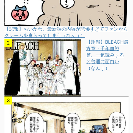
【悲報】ちいかわ、最新話の内容が悲惨すぎてファンから
クレームを食らってしまう（なんｊ）
【朗報】BLEACH最
終章・千年血戦
篇、一気読みする
と普通に面白い
（なんｊ）