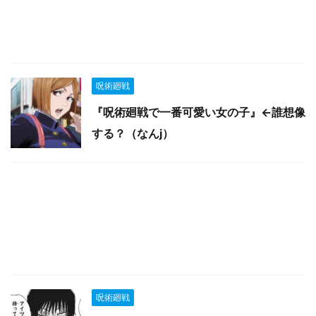
呪術廻戦
『呪術廻戦で一番可愛い女の子』←誰想像
する？（なんj）
呪術廻戦