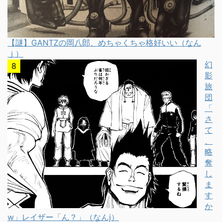
【謎】GANTZの岡八郎、めちゃくちゃ格好いい（なん
ｊ）
幻
影
旅
団
「
さ
て
、
略
奪
し
ま
す
か
w」レイザー「ん？」（なんj）