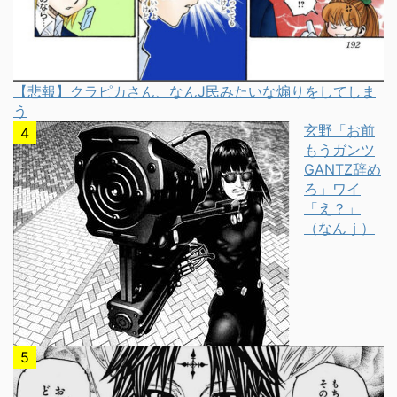
【悲報】クラピカさん、なんJ民みたいな煽りをしてしま
う
玄野「お前
もうガンツ
GANTZ辞め
ろ」ワイ
「え？」
（なんｊ）