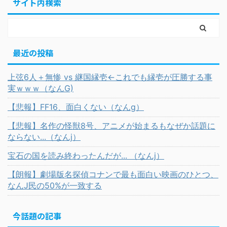
サイト内検索
最近の投稿
上弦6人＋無惨 vs 継国縁壱←これでも縁壱が圧勝する事
実ｗｗｗ（なんG)
【悲報】FF16、面白くない（なんg）
【悲報】名作の怪獣8号、アニメが始まるもなぜか話題に
ならない...（なんj）
宝石の国を読み終わったんだが... （なんj）
【朗報】劇場版名探偵コナンで最も面白い映画のひとつ、
なんJ民の50%が一致する
今話題の記事