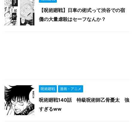
【呪術廻戦】日車の術式って渋谷での宿
儺の大量虐殺はセーフなんか？
呪術廻戦
漫画・アニメ
呪術廻戦140話 特級呪術師乙骨憂太 強
すぎるww