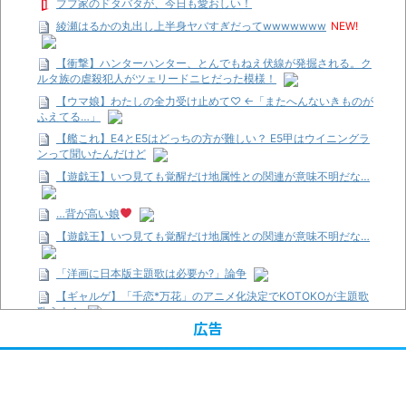
ブブ家のドタバタが、今日も愛おしい！
綾瀬はるかの丸出し上半身ヤバすぎだってwwwwwww
NEW!
【衝撃】ハンターハンター、とんでもねえ伏線が発掘される。ク
ルタ族の虐殺犯人がツェリードニヒだった模様！
【ウマ娘】わたしの全力受け止めて♡ ←「またへんないきものが
ふえてる…」
【艦これ】E4とE5はどっちの方が難しい？ E5甲はウイニングラ
ンって聞いたんだけど
【遊戯王】いつ見ても覚醒だけ地属性との関連が意味不明だな…
…背が高い娘
【遊戯王】いつ見ても覚醒だけ地属性との関連が意味不明だな…
「洋画に日本版主題歌は必要か?」論争
【ギャルゲ】「千恋*万花」のアニメ化決定でKOTOKOが主題歌
歌うよ！
広告
【R-18】真・女神転生 Road to the Transcendence【二次創作】
第２０話
【画像】この女優さん、可愛すぎる
【遊戯王】いつ見ても覚醒だけ地属性との関連が意味不明だな…