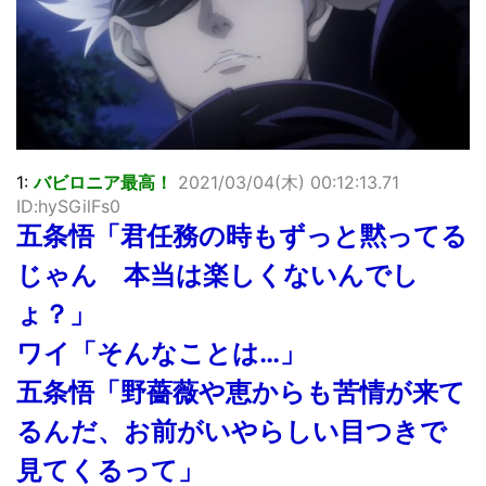
【画像】顔100点、体30点の女ｗｗｗ
…背が高い娘
佐藤絢音ちゃん(11)が万バズ！！
「洋画に日本版主題歌は必要か?」論争
超能力が使えるようになったので限界まで極める事にした件
その２
北原ももさんの挑発!!!
1:
バビロニア最高！
2021/03/04(木) 00:12:13.71
【画像】『プリズマ☆イリヤ』の新グッズ、流石に一線を越
ID:hySGilFs0
えてしまう
五条悟「君任務の時もずっと黙ってる
敵「ダンクーガは合体するまでが長過ぎてつまらない」←合
体する前から面白いんだよなぁ
じゃん 本当は楽しくないんでし
まとめチェッカーは閉鎖しました。RSSの解除をお願いしま
す。
ょ？」
【信長の野望・新生】米問屋をどういう時にどこに建てるの
かわからない
ワイ「そんなことは…」
NHKにようこそ！を見終えたんだがｗｗｗ
五条悟「野薔薇や恵からも苦情が来て
Powered by livedoor 相互RSS
るんだ、お前がいやらしい目つきで
見てくるって」