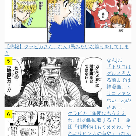
【悲報】クラピカさん、なんJ民みたいな煽りをしてしま
う
なんj民
「トリコは
グルメ界入
る前までは
神漫画」ト
リコファン
わい「あの
さぁ…」
クラピカ「旅団はもうええ
わ。緋の眼回収するで！」旅
団「鎖野郎はもうええわ。そ
れよりヒソカの首や」（なん