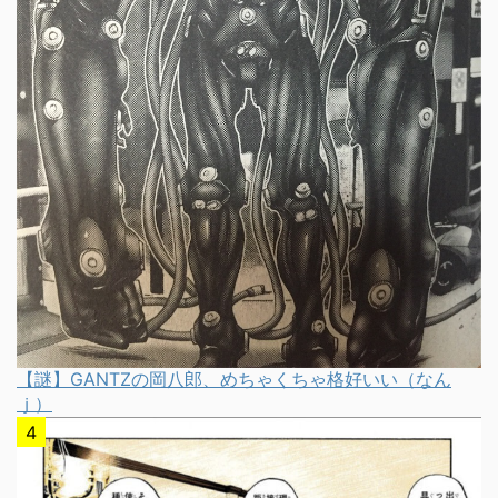
【謎】GANTZの岡八郎、めちゃくちゃ格好いい（なん
ｊ）