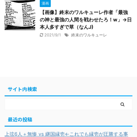
漫画
【画像】終末のワルキューレ作者「最強
の神と最強の人間を戦わせたろ！w」→日
本人多すぎで草（なんJ)
2021/9/1
終末のワルキューレ
サイト内検索
最近の投稿
上弦6人＋無惨 vs 継国縁壱←これでも縁壱が圧勝する事