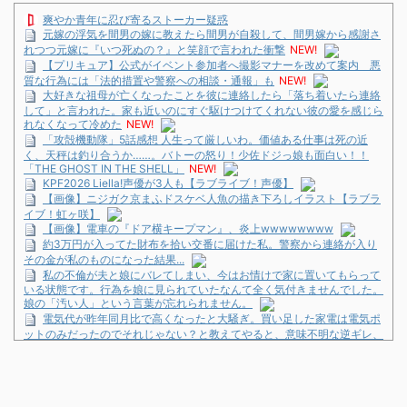
爽やか青年に忍び寄るストーカー疑惑
元嫁の浮気を間男の嫁に教えたら間男が自殺して、間男嫁から感謝さ
れつつ元嫁に『いつ死ぬの？』と笑顔で言われた衝撃
NEW!
【プリキュア】公式がイベント参加者へ撮影マナーを改めて案内 悪
質な行為には「法的措置や警察への相談・通報」も
NEW!
大好きな祖母が亡くなったことを彼に連絡したら「落ち着いたら連絡
して」と言われた。家も近いのにすぐ駆けつけてくれない彼の愛を感じら
れなくなって冷めた
NEW!
「攻殻機動隊」5話感想 人生って厳しいわ。価値ある仕事は死の近
く、天秤は釣り合うか……。バトーの怒り！少佐ドジっ娘も面白い！！
「THE GHOST IN THE SHELL」
NEW!
KPF2026 Liella!声優が3人も【ラブライブ！声優】
【画像】ニジガク京まふドスケベ人魚の描き下ろしイラスト【ラブラ
イブ！虹ヶ咲】
【画像】電車の『ドア横キープマン』、炎上wwwwwwww
約3万円が入ってた財布を拾い交番に届けた私。警察から連絡が入り
その金が私のものになった結果...
私の不倫が夫と娘にバレてしまい、今はお情けで家に置いてもらって
いる状態です。行為を娘に見られていたなんて全く気付きませんでした。
娘の「汚い人」という言葉が忘れられません。
電気代が昨年同月比で高くなったと大騒ぎ。買い足した家電は電気ポ
ットのみだったのでそれじゃない？と教えてやると、意味不明な逆ギレ、
お前がいつもつけてる換気扇のせい…
【画像】NARUTO三大謎の一つ、「羅生門」とは一体何だったの
か！？
ジャンプで綺麗に終わった名作ないよな