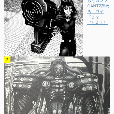
もうガンツ
GANTZ辞め
ろ」ワイ
「え？」
（なんｊ）