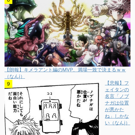
【朗報】キメラアント編のMVP、満場一致で決まるｗｗ
（なんj）
【悲報】フ
ェイタンの
名言「ノブ
ナガは位置
が悪かた
ね」しかな
い（なんj）