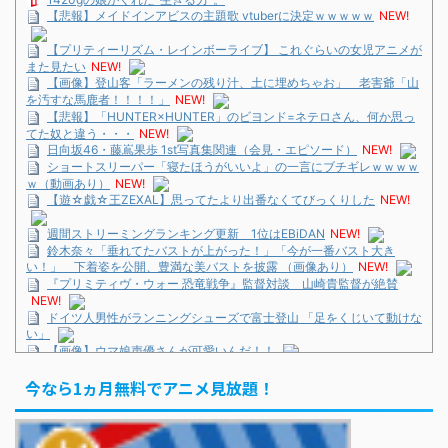
【悲報】メイドインアビスの主題歌 vtuberに決定ｗｗｗｗｗ
NEW!
【プリティーリズム・レインボーライブ】 これぐらいの女児アニメが
また見たい
NEW!
【画像】登山客「ラーメンの残り汁、土に埋めちゃお」 老害爺「山
を汚すな馬鹿者！！！！」
NEW!
【悲報】「HUNTER×HUNTER」のビヨンド=ネテロさん、何か思っ
てた奴と違う・・・
NEW!
日向坂46・藤嶌果歩 1st写真集関連（会見・エピソード）
NEW!
ショートスリーパー「寝たほうがいいよ」の一言にブチギレｗｗｗｗ
ｗ（動画あり）
NEW!
【遊☆戯☆王ZEXAL】思ってたより出番なくてびっくりした
NEW!
週間ストリーミングランキング更新 1位はEBiDAN
NEW!
鈴木奈々「垂れてたバストが上がった！」「今が一番バスト大き
い！」 下着姿を公開、豊満な美バストを披露 （画像あり）
NEW!
『プリミティヴ・ウォー 恐竜戦争』監督対談 山崎貴監督が絶賛
NEW!
ドイツ人男性がランニングシューズで富士登山 「足をくじいて動けな
い」
【画像】ウマ娘声優さんが可愛いんだ！！
【画像】東名高速で4～5歳のドライバーが現れるｗｗｗ
今なら1ヵ月無料でアニメ見放題！
正直ザ・ビートルズって過大評価されすぎじゃねないか？
ドイツ人男性がランニングシューズで富士登山 「足をくじいて動けな
い」
巨人・坂本勇人が「1億円申告漏れ」 税務当局が指摘するも修正に応