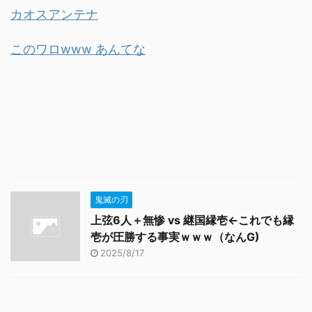
カオスアンテナ
このワロwww あんてな
鬼滅の刃
上弦6人＋無惨 vs 継国縁壱←これでも縁
壱が圧勝する事実ｗｗｗ（なんG)
2025/8/17