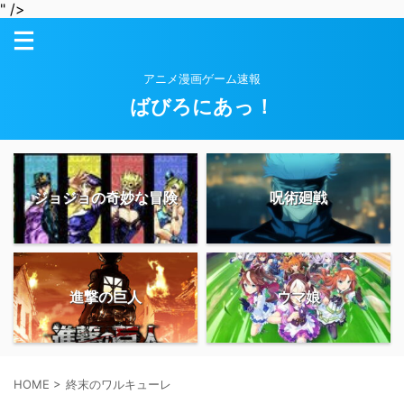
" />
アニメ漫画ゲーム速報
ばびろにあっ！
ジョジョの奇妙な冒険
呪術廻戦
進撃の巨人
ウマ娘
HOME
>
終末のワルキューレ