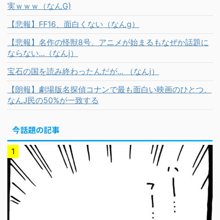
実ｗｗｗ（なんG)
【悲報】FF16、面白くない（なんg）
【悲報】名作の怪獣8号、アニメが始まるもなぜか話題に
ならない...（なんj）
宝石の国を読み終わったんだが... （なんj）
【朗報】劇場版名探偵コナンで最も面白い映画のひとつ、
なんJ民の50%が一致する
今話題の記事