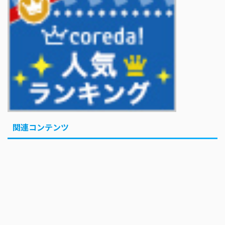
じず
KOBAMETALが語る、ベビメタ主催フェスの見どころ
巨人・坂本勇人が「1億円申告漏れ」 税務当局が指摘するも修正に応
じず
「イケオジって言葉よくなくない？」 KAT-TUN上田竜也の問題提起
で議論に...「オジ」はいいのに「オバ」はNG？
巨人・坂本勇人が「1億円申告漏れ」 税務当局が指摘するも修正に応
じず
Powered by livedoor 相互RSS
関連コンテンツ