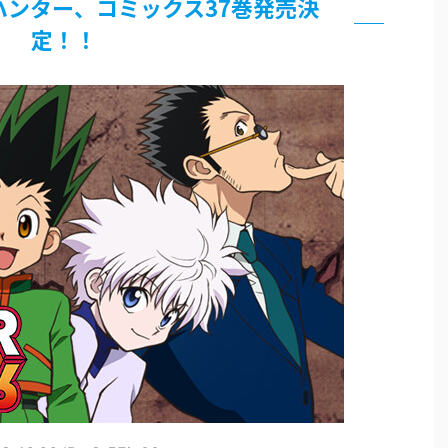
ハンター、コミックス37巻発売決
定！！
グッズ、流石に一線を越えてしまう
過ぎてつまらない」←合体する前から面白いんだよなぁ
RSSの解除をお願いします。
いう時にどこに建てるのかわからない
がｗｗｗ