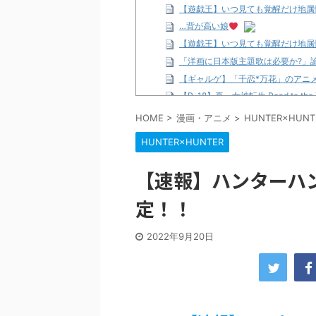
【遊戯王】いつ見ても覚醒だけ地属
…背が高い娘
【遊戯王】いつ見ても覚醒だけ地属
「洋画に日本版主題歌は必要か?」
【ギャルゲ】「千恋*万花」のアニメ
【R-18】真・女神転生 Road to th
北原ももさんの挑発!!!
HOME
>
漫画・アニメ
>
HUNTER×HUNT
【画像】この女優さん、可愛すぎる
HUNTER×HUNTER
【遊戯王】いつ見ても覚醒だけ地属
美少女図鑑AWARD2026グラン
【速報】ハンターハ
【朗報】齋藤飛鳥、前屈みで完全に
定！！
【画像】『プリズマ☆イリヤ』の新
北原ももさんの挑発!!!
【画像】顔100点、体30点の女ｗ
2022年9月20日
…背が高い娘
佐藤絢音ちゃん(11)が万バズ！！
「洋画に日本版主題歌は必要か?」
超能力が使えるようになったので限