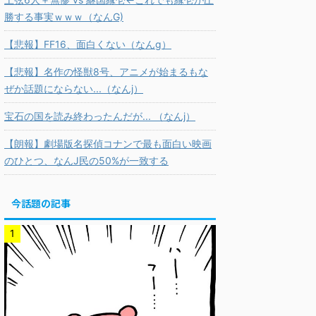
勝する事実ｗｗｗ（なんG)
【悲報】FF16、面白くない（なんg）
【悲報】名作の怪獣8号、アニメが始まるもな
ぜか話題にならない...（なんj）
宝石の国を読み終わったんだが... （なんj）
【朗報】劇場版名探偵コナンで最も面白い映画
のひとつ、なんJ民の50%が一致する
今話題の記事