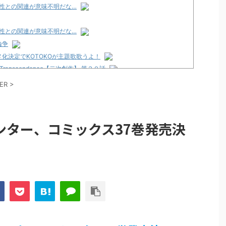
性との関連が意味不明だな…
性との関連が意味不明だな…
論争
化決定でKOTOKOが主題歌歌うよ！
e Transcendence【二次創作】 第２０話
ER
>
性との関連が意味不明だな…
プリ・榎本彩乃、グラビア披露！透明感が凄い！！
ンター、コミックス37巻発売決
見えてる動画が拡散されてしまう…
グッズ、流石に一線を越えてしまう
ｗｗ
論争
界まで極める事にした件 その２