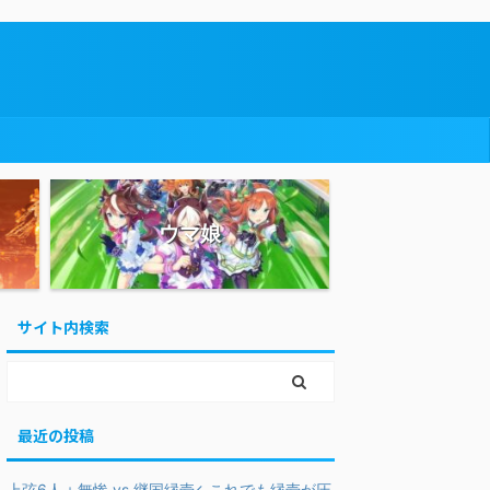
ウマ娘
サイト内検索
最近の投稿
上弦6人＋無惨 vs 継国縁壱←これでも縁壱が圧