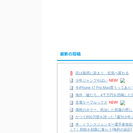
最新の投稿
恋は疑惑に染まり、狂気へ変わる
少年ジャンプやばい
NEW!
今iPhone 17 Pro Max買うってあり
海外「嘘だろ」4千万円を恐喝した
充電ケーブルってさ
NEW!
偶然のホラー。民泊した部屋の壁に
かつて650万部を誇った ｢週刊少年
米：トランスジェンダー選手参加反
（？）肘鉄を顔面に食らう[海外の反応]