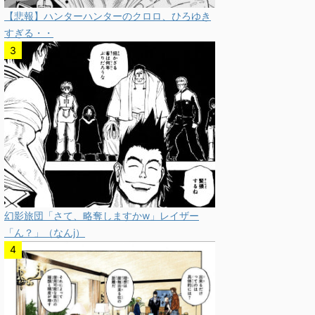
【悲報】ハンターハンターのクロロ、ひろゆき
すぎる・・
幻影旅団「さて、略奪しますかw」レイザー
「ん？」（なんj）