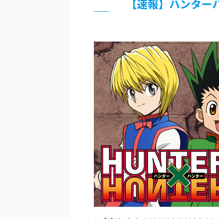
【速報】ハンター
北原ももさんの挑発!!!
【画像】『プリズマ☆イリヤ』の新
敵「ダンクーガは合体するまでが長
まとめチェッカーは閉鎖しました。
【信長の野望・新生】米問屋をどう
NHKにようこそ！を見終えたんだ
Powered by livedoor 相互RSS