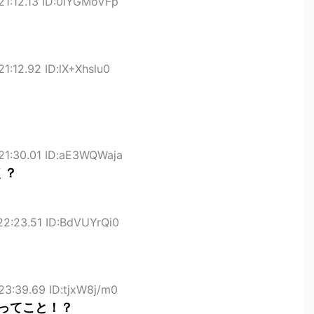
21:12.13 ID:0lYGMoVFp
1:12.92 ID:lX+Xhslu0
21:30.01 ID:aE3WQWaja
く？
2:23.51 ID:BdVUYrQi0
3:39.69 ID:tjxW8j/m0
ってこと！？