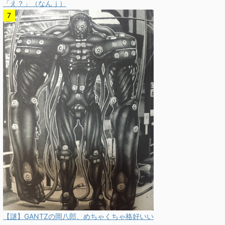
「え？」（なんｊ）
【謎】GANTZの岡八郎、めちゃくちゃ格好いい