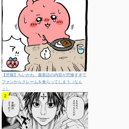
【悲報】ちいかわ、最新話の内容が悲惨すぎて
ファンからクレームを食らってしまう（なん
ｊ）