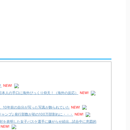
？
NEW!
日本人の手口に海外びっくり仰天！（海外の反応）
NEW!
、10年前の自分が写った写真が飾られていた
NEW!
ジャンプ｣ 発行部数が初の100万部割れに・・・
NEW!
対を表明した女子バスケ選手に嫌がらせ続出…試合中に意図的
NEW!