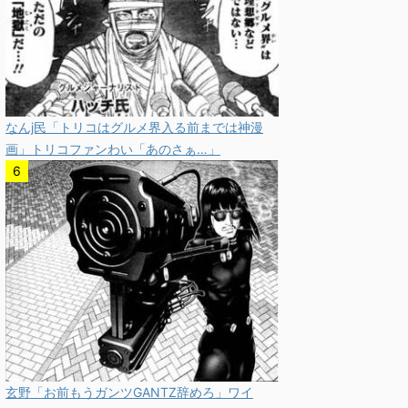
なんj民「トリコはグルメ界入る前までは神漫
画」トリコファンわい「あのさぁ…」
玄野「お前もうガンツGANTZ辞めろ」ワイ