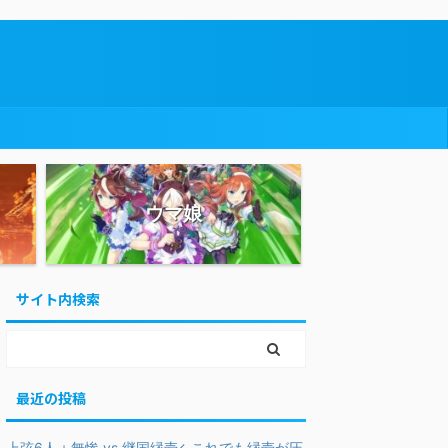
ウマ娘
サイト内検索
最近の投稿
上弦6人＋無惨 vs 継国縁壱←これでも縁壱が圧