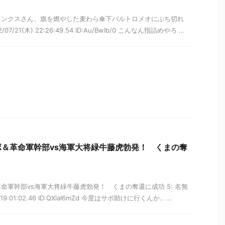
ャンクスさん、旗を燃やした麦わら傘下バルトロメオにぶち切れ
07/21(木) 22:26:49.54 ID:Au/BwIb/0 こんなん指詰めやろ ...
＆革命軍幹部vs海軍大将緑牛藤虎勃発！ くまの奪
命軍幹部vs海軍大将緑牛藤虎勃発！ くまの奪還に成功 5: 名無
 19:01:02.46 ID:QXlaI6mZd 今度はサボ助けに行くんか.. ...