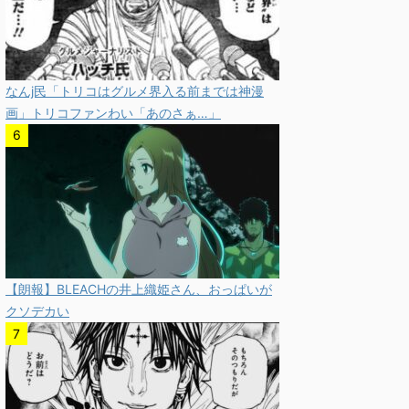
なんj民「トリコはグルメ界入る前までは神漫
画」トリコファンわい「あのさぁ…」
【朗報】BLEACHの井上織姫さん、おっぱいが
クソデカい