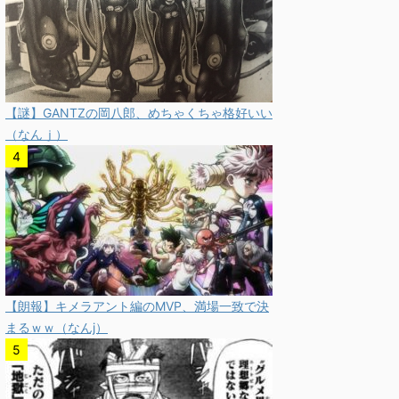
【謎】GANTZの岡八郎、めちゃくちゃ格好いい
（なんｊ）
【朗報】キメラアント編のMVP、満場一致で決
まるｗｗ（なんj）