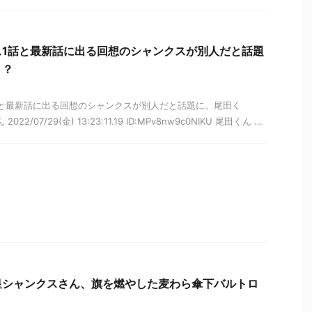
ス1話と最新話に出る回想のシャンクスが別人だと話題
・？
と最新話に出る回想のシャンクスが別人だと話題に。尾田く
22/07/29(金) 13:23:11.19 ID:MPv8nw9c0NIKU 尾田くん ...
皇シャンクスさん、旗を燃やした麦わら傘下バルトロ
？