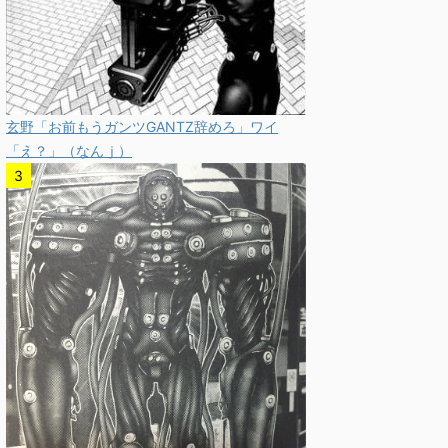
玄野「お前もうガンツGANTZ辞めろ」ワイ
「え？」（なんｊ）