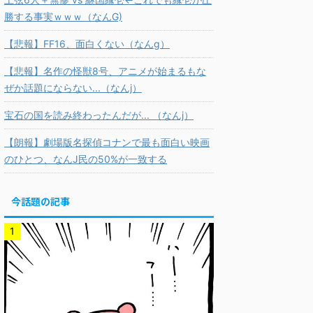
勝する事実ｗｗｗ（なんG)
【悲報】FF16、面白くない（なんg）
【悲報】名作の怪獣8号、アニメが始まるもな
ぜか話題にならない...（なんj）
宝石の国を読み終わったんだが... （なんj）
【朗報】劇場版名探偵コナンで最も面白い映画
のひとつ、なんJ民の50%が一致する
今話題の記事