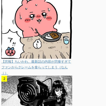
【悲報】ちいかわ、最新話の内容が悲惨すぎて
ファンからクレームを食らってしまう（なん
ｊ）