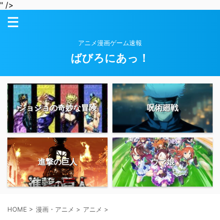
" />
アニメ漫画ゲーム速報
ばびろにあっ！
ジョジョの奇妙な冒険
呪術廻戦
進撃の巨人
ウマ娘
HOME
>
漫画・アニメ
>
アニメ
>