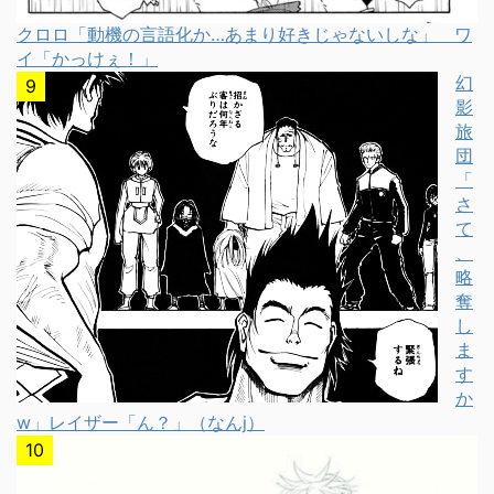
クロロ「動機の言語化か…あまり好きじゃないしな」 ワ
イ「かっけぇ！」
幻
影
旅
団
「
さ
て
、
略
奪
し
ま
す
か
w」レイザー「ん？」（なんj）