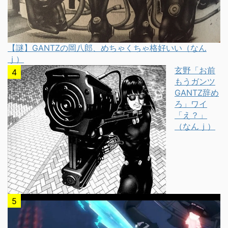
【謎】GANTZの岡八郎、めちゃくちゃ格好いい（なん
ｊ）
玄野「お前
もうガンツ
GANTZ辞め
ろ」ワイ
「え？」
（なんｊ）