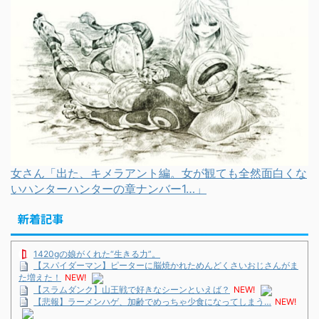
女さん「出た、キメラアント編。女が観ても全然面白くな
いハンターハンターの章ナンバー1…」
新着記事
1420gの娘がくれた“生きる力”。
【スパイダーマン】ピーターに脳焼かれためんどくさいおじさんがま
た増えた！
NEW!
【スラムダンク】山王戦で好きなシーンといえば？
NEW!
【悲報】ラーメンハゲ、加齢でめっちゃ少食になってしまう…
NEW!