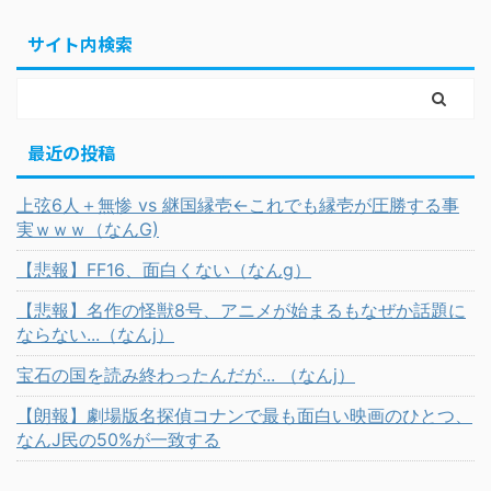
サイト内検索
最近の投稿
上弦6人＋無惨 vs 継国縁壱←これでも縁壱が圧勝する事
実ｗｗｗ（なんG)
【悲報】FF16、面白くない（なんg）
【悲報】名作の怪獣8号、アニメが始まるもなぜか話題に
ならない...（なんj）
宝石の国を読み終わったんだが... （なんj）
【朗報】劇場版名探偵コナンで最も面白い映画のひとつ、
なんJ民の50%が一致する