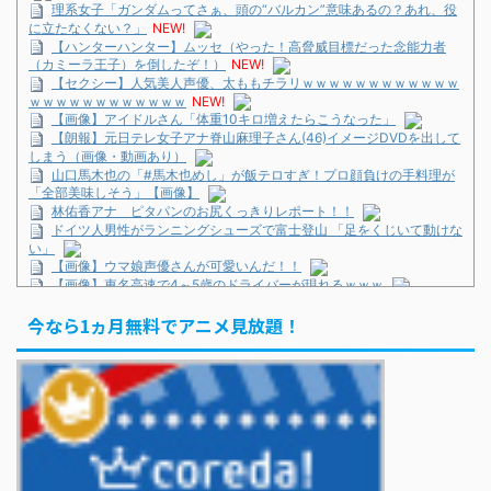
理系女子「ガンダムってさぁ、頭の“バルカン”意味あるの？あれ、役
に立たなくない？」
NEW!
【ハンターハンター】ムッセ（やった！高脅威目標だった念能力者
（カミーラ王子）を倒したぞ！）
NEW!
【セクシー】人気美人声優、太ももチラリｗｗｗｗｗｗｗｗｗｗｗｗ
ｗｗｗｗｗｗｗｗｗｗｗｗ
NEW!
【画像】アイドルさん「体重10キロ増えたらこうなった」
【朗報】元日テレ女子アナ脊山麻理子さん(46)イメージDVDを出して
しまう（画像・動画あり）
山口馬木也の「#馬木也めし」が飯テロすぎ！プロ顔負けの手料理が
「全部美味しそう」【画像】
林佑香アナ ピタパンのお尻くっきりレポート！！
ドイツ人男性がランニングシューズで富士登山 「足をくじいて動けな
い」
【画像】ウマ娘声優さんが可愛いんだ！！
【画像】東名高速で4～5歳のドライバーが現れるｗｗｗ
正直ザ・ビートルズって過大評価されすぎじゃねないか？
今なら1ヵ月無料でアニメ見放題！
ドイツ人男性がランニングシューズで富士登山 「足をくじいて動けな
い」
巨人・坂本勇人が「1億円申告漏れ」 税務当局が指摘するも修正に応
じず
KOBAMETALが語る、ベビメタ主催フェスの見どころ
巨人・坂本勇人が「1億円申告漏れ」 税務当局が指摘するも修正に応
じず
「イケオジって言葉よくなくない？」 KAT-TUN上田竜也の問題提起
で議論に...「オジ」はいいのに「オバ」はNG？
巨人・坂本勇人が「1億円申告漏れ」 税務当局が指摘するも修正に応