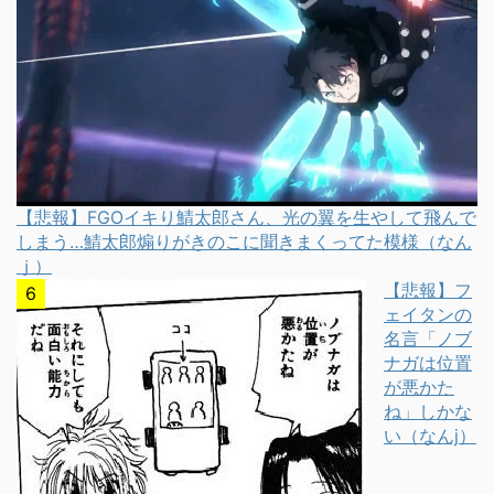
【悲報】FGOイキり鯖太郎さん、光の翼を生やして飛んで
しまう…鯖太郎煽りがきのこに聞きまくってた模様（なん
ｊ）
【悲報】フ
ェイタンの
名言「ノブ
ナガは位置
が悪かた
ね」しかな
い（なんj）