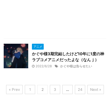
アニメ
かぐや様3期完結したけど10年に1度の神
ラブコメアニメだったよな（なんｊ）
2022/6/28
かぐや様は告らせたい
« Prev
1
2
3
…
24
Next »