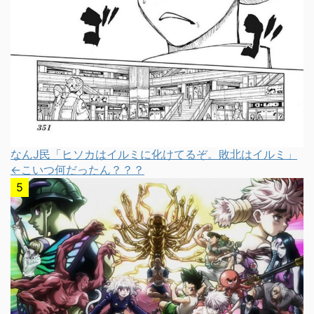
なんJ民「ヒソカはイルミに化けてるぞ。敗北はイルミ」
←こいつ何だったん？？？