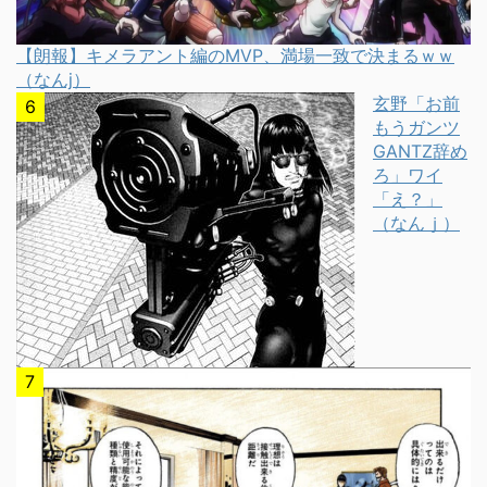
【朗報】キメラアント編のMVP、満場一致で決まるｗｗ
（なんj）
玄野「お前
もうガンツ
GANTZ辞め
ろ」ワイ
「え？」
（なんｊ）