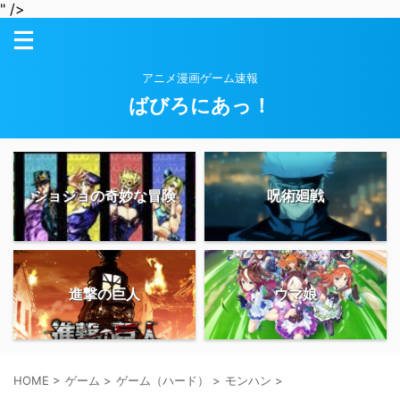
" />
アニメ漫画ゲーム速報
ばびろにあっ！
ジョジョの奇妙な冒険
呪術廻戦
進撃の巨人
ウマ娘
HOME
>
ゲーム
>
ゲーム（ハード）
>
モンハン
>