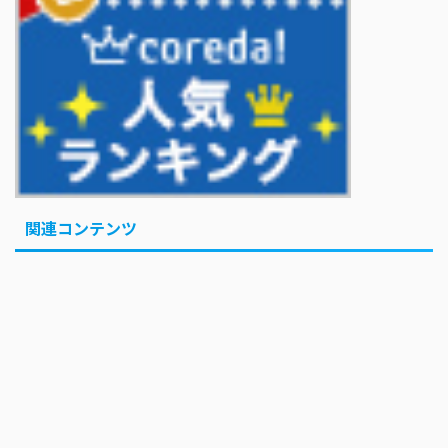
「イケオジって言葉よくなくない？」 KAT-TUN上田竜也の問題提起
で議論に...「オジ」はいいのに「オバ」はNG？
巨人・坂本勇人が「1億円申告漏れ」 税務当局が指摘するも修正に応
じず
Powered by livedoor 相互RSS
関連コンテンツ