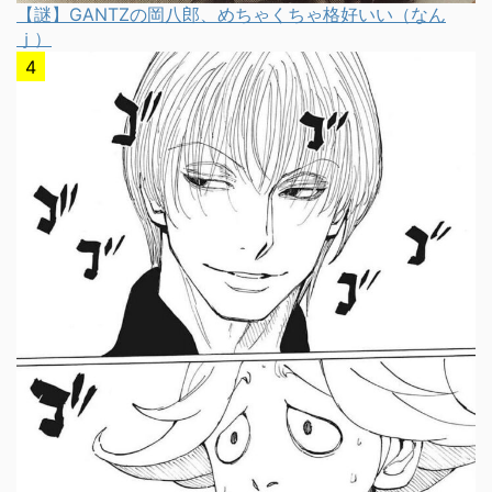
【謎】GANTZの岡八郎、めちゃくちゃ格好いい（なん
ｊ）