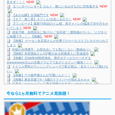
良すぎ！！！
NEW!
【ハンターハンター】カルト、船にいるはずなのに空気過ぎる
NEW!
【あかね噺】全員破門です
NEW!
【タフ 第二章】タフくんVS哀しみのラン
NEW!
【ワンピース】最新1190話のイム様、老ギャバンの猛攻で冷や汗をか
いてしまう
NEW!
原菜乃華、長岡花火に負けない“浴衣姿”！透明感がヤバい「とびきり
に綺麗です…！」【画像】
NEW!
【画像】 ゲーセン女店員さんが仕事でスケベなコスプレをさせられて
しまう
外国の水球選手、お尻丸出しでも気にしない（動画あり）
【朗報】本田望結さん(22)艶のある和風美人に育成成功
【画像】元NMB48和田海佑、贅沢ボディがスケベすぎる
wwwwwwwボムの水着グラビアであざとセクシー爆発！！！
ドイツ人男性がランニングシューズで富士登山 「足をくじいて動けな
い」
【画像】ウマ娘声優さんが可愛いんだ！！
【画像】東名高速で4～5歳のドライバーが現れるｗｗｗ
正直ザ・ビートルズって過大評価されすぎじゃねないか？
ドイツ人男性がランニングシューズで富士登山 「足をくじいて動けな
今なら1ヵ月無料でアニメ見放題！
い」
巨人・坂本勇人が「1億円申告漏れ」 税務当局が指摘するも修正に応
じず
KOBAMETALが語る、ベビメタ主催フェスの見どころ
巨人・坂本勇人が「1億円申告漏れ」 税務当局が指摘するも修正に応
じず