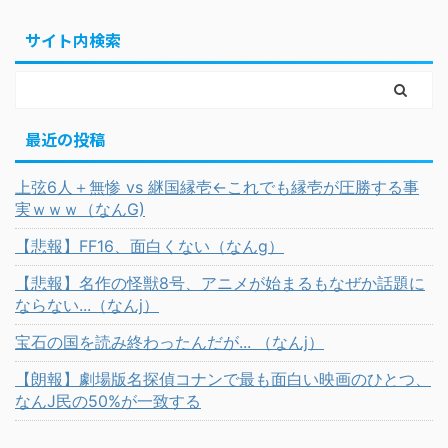
サイト内検索
最近の投稿
上弦6人＋無惨 vs 継国縁壱←これでも縁壱が圧勝する事
実ｗｗｗ（なんG)
【悲報】FF16、面白くない（なんg）
【悲報】名作の怪獣8号、アニメが始まるもなぜか話題に
ならない...（なんj）
宝石の国を読み終わったんだが... （なんj）
【朗報】劇場版名探偵コナンで最も面白い映画のひとつ、
なんJ民の50%が一致する