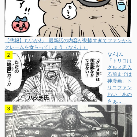
【悲報】ちいかわ、最新話の内容が悲惨すぎてファンから
クレームを食らってしまう（なんｊ）
なんj民
「トリコは
グルメ界入
る前までは
神漫画」ト
リコファン
わい「あの
さぁ…」